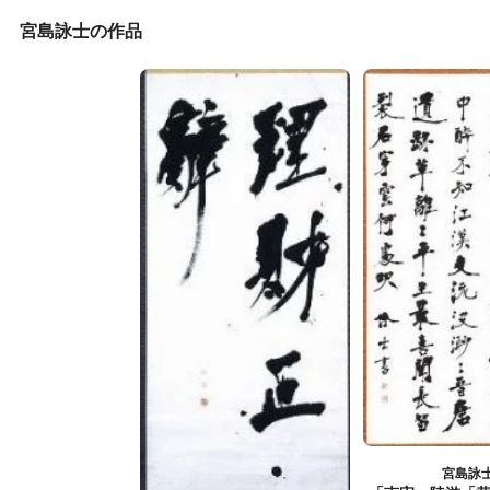
宮島詠士の作品
宮島詠