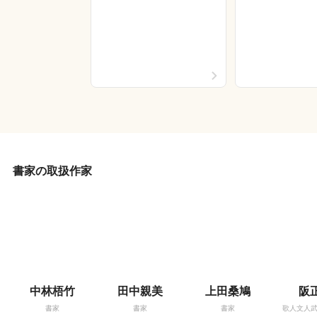
書家の取扱作家
中林梧竹
田中親美
上田桑鳩
阪
書家
書家
書家
歌人文人