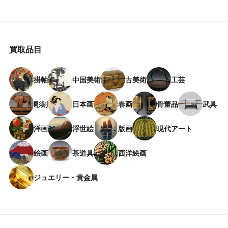
買取品目
掛軸
中国美術
古美術
工芸
彫刻
日本画
春画
骨董品
武具
洋画
浮世絵
版画
現代アート
絵画
茶道具
西洋絵画
ジュエリー・貴金属