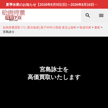
夏季休業のお知らせ【2026年8月9日(日)～2026年8月16日
(日)】
絵画骨董買取プロ |東京銀座| 親子90年の実績 査定は無料
>
取扱作家
>
書家
>
宮島詠士
宮島詠士を
高価買取いたします