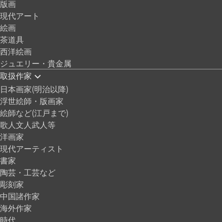
版画
現代アート
絵画
茶道具
西洋絵画
ジュエリー・貴金属
取扱作家
日本画家(明治以降)
浮世絵師・版画家
絵師など(江戸まで)
歌人文人武人等
洋画家
現代アーティスト
書家
陶芸・工芸など
彫刻家
中国諸作家
海外作家
時代