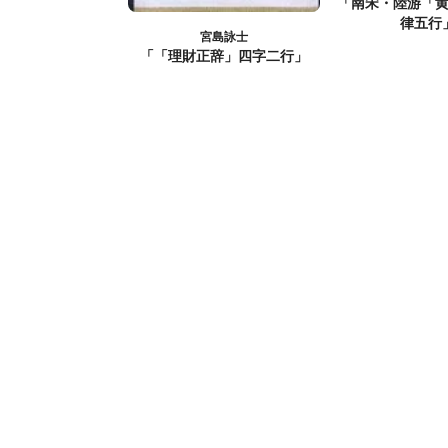
「南宋・陸游「
律五行
宮島詠士
「「理財正辞」四字二行」