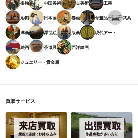
掛軸
中国美術
古美術
工芸
彫刻
日本画
春画
骨董品
武具
洋画
浮世絵
版画
現代アート
絵画
茶道具
西洋絵画
ジュエリー・貴金属
買取サービス