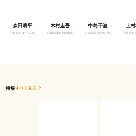
森田曠平
木村圭吾
中島千波
上村
日本画家(明治以降)
日本画家(明治以降)
日本画家(明治以降)
日本画家(
特集
すべて見る