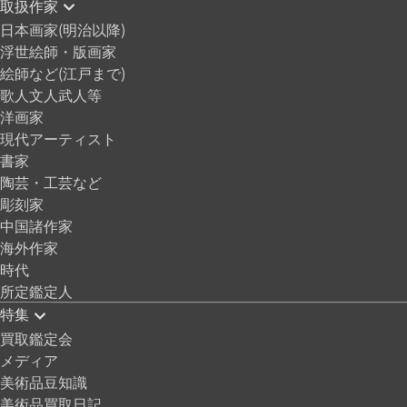
取扱作家
日本画家(明治以降)
浮世絵師・版画家
絵師など(江戸まで)
歌人文人武人等
洋画家
現代アーティスト
書家
陶芸・工芸など
彫刻家
中国諸作家
海外作家
時代
所定鑑定人
特集
買取鑑定会
メディア
美術品豆知識
美術品買取日記