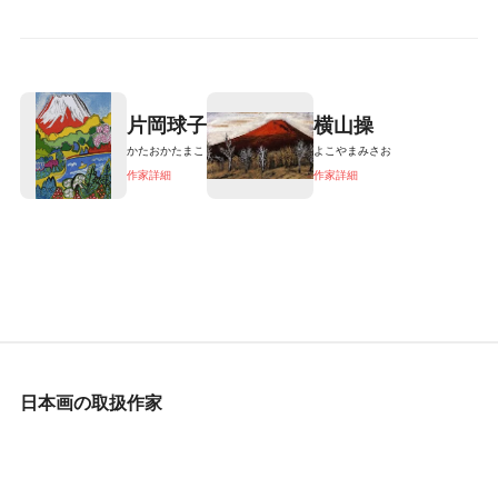
片岡球子
横山操
かたおかたまこ
よこやまみさお
作家詳細
作家詳細
日本画の取扱作家