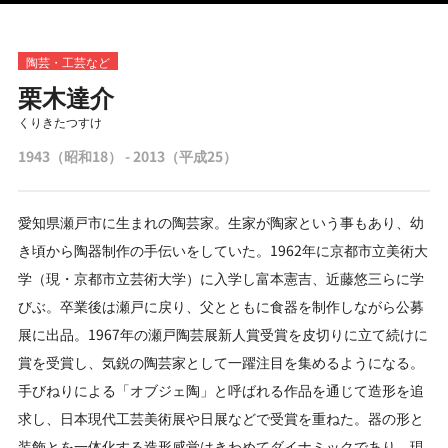
陶芸・工芸など
栗木達介
くりきたつすけ
1943（昭和18） - 2013（平成25）
愛知県瀬戸市に生まれの陶芸家。生家が陶家という事もあり、幼
き頃から陶器制作の手伝いをしていた。1962年に京都市立美術大
学（現・京都市立芸術大学）に入学し富本憲吉、近藤悠三らに学
びぶ。卒業後は瀬戸に戻り、父とともに食器を制作しながら公募
展に出品。1967年の瀬戸陶芸展新人賞受賞を皮切りに立て続けに
賞を受賞し、気鋭の陶芸家として一躍注目を集めるようになる。
手びねりによる「オブジェ陶」と呼ばれる作品を通じて造形を追
求し、日本現代工芸美術展や日展などで受賞を重ねた。器の形と
装飾とを一体化する造形感覚はきわめてダイナミックであり、現