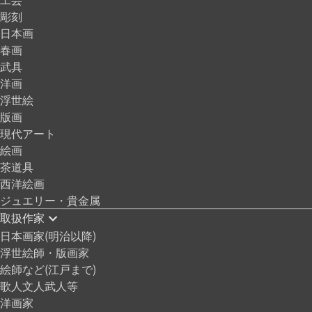
彫刻
日本画
春画
武具
洋画
浮世絵
版画
現代アート
絵画
茶道具
西洋絵画
ジュエリー・貴金属
取扱作家
日本画家(明治以降)
浮世絵師・版画家
絵師など(江戸まで)
歌人文人武人等
洋画家