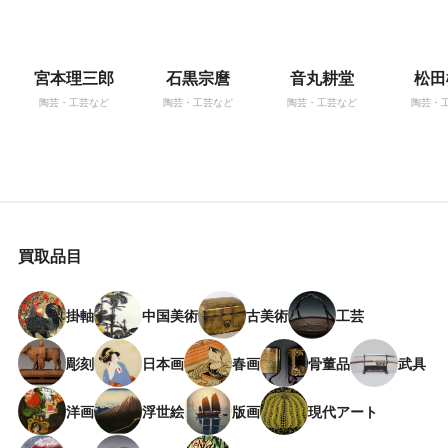
宮本理三郎
石黒宗麿
音丸耕堂
松田
陶芸・工芸など
陶芸・工芸など
陶芸・工芸など
陶芸・
買取品目
掛軸
中国美術
古美術
工芸
彫刻
日本画
春画
骨董品
武具
洋画
浮世絵
版画
現代アート