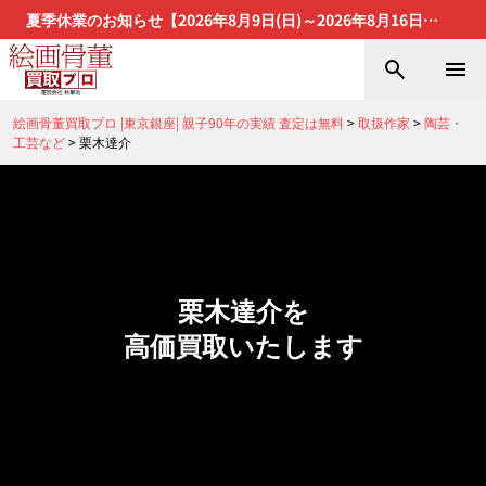
夏季休業のお知らせ【2026年8月9日(日)～2026年8月16日
(日)】
絵画骨董買取プロ |東京銀座| 親子90年の実績 査定は無料
>
取扱作家
>
陶芸・
工芸など
>
栗木達介
栗木達介を
高価買取いたします