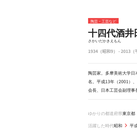
陶芸・工芸など
十四代酒井
さかいだかきえもん
1934（昭和9） - 2013
陶芸家。多摩美術大学日
名。平成13年（200
会長、日本工芸会副理事
ゆかりの都道府県
東京都
活躍した時代
昭和
平