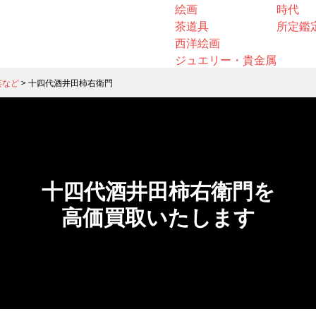
絵画
時代
茶道具
所定鑑
西洋絵画
ジュエリー・貴金属
芸など
>
十四代酒井田柿右衛門
十四代酒井田柿右衛門を
高価買取いたします