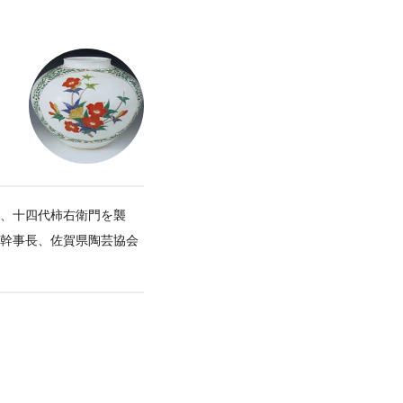
）、十四代柿右衛門を襲
副幹事長、佐賀県陶芸協会