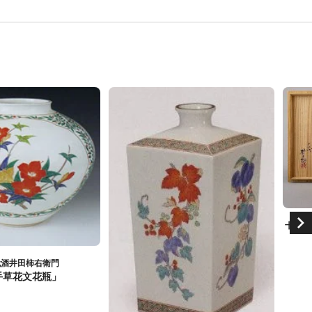
十四代
代酒井田柿右衛門
手草花文花瓶」