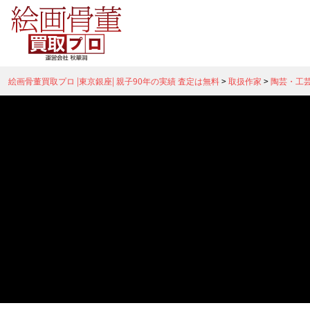
絵画骨董買取プロ |東京銀座| 親子90年の実績 査定は無料
>
取扱作家
>
陶芸・工