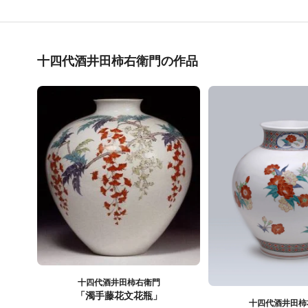
十四代酒井田柿右衛門の作品
十四代酒井田柿右衛門
「濁手藤花文花瓶」
十四代酒井田柿