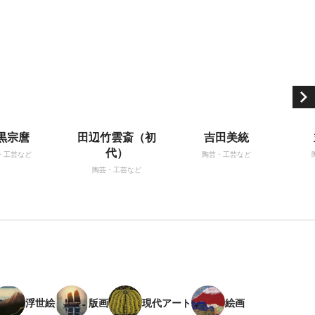
黒宗麿
田辺竹雲斎（初
吉田美統
代）
・工芸など
陶芸・工芸など
陶芸・工芸など
浮世絵
版画
現代アート
絵画