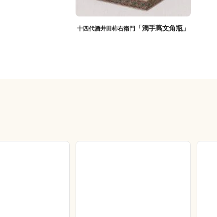
「濁手蔦文角瓶」
十四代酒井田柿右衛門