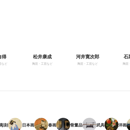
自得
松井康成
河井寛次郎
石
芸など
陶芸・工芸など
陶芸・工芸など
陶芸
彫刻
日本画
春画
骨董品
武具
洋画