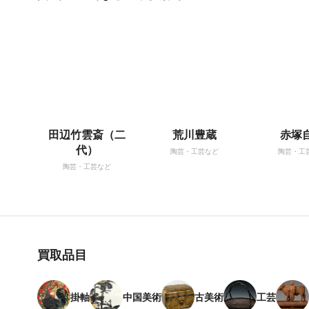
田辺竹雲斎（二
荒川豊蔵
赤塚
代）
陶芸・工芸など
陶芸・工
陶芸・工芸など
買取品目
掛軸
中国美術
古美術
工芸