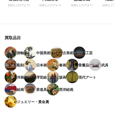
絵師など(江戸まで)
絵師など(江戸まで)
絵師など(江戸まで)
絵師など(
買取品目
掛軸
中国美術
古美術
工芸
彫刻
日本画
春画
骨董品
武具
洋画
浮世絵
版画
現代アート
絵画
茶道具
西洋絵画
ジュエリー・貴金属