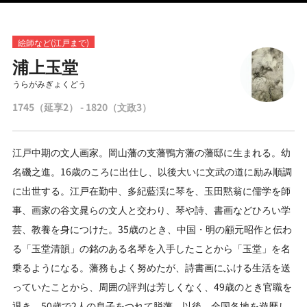
絵師など(江戸まで)
浦上玉堂
うらがみぎょくどう
1745（延享2） - 1820（文政3）
江戸中期の文人画家。岡山藩の支藩鴨方藩の藩邸に生まれる。幼
名磯之進。16歳のころに出仕し、以後大いに文武の道に励み順調
に出世する。江戸在勤中、多紀藍渓に琴を、玉田黙翁に儒学を師
事、画家の谷文晁らの文人と交わり、琴や詩、書画などひろい学
芸、教養を身につけた。35歳のとき、中国・明の顧元昭作と伝わ
る「玉堂清韻」の銘のある名琴を入手したことから「玉堂」を名
乗るようになる。藩務もよく努めたが、詩書画にふける生活を送
っていたことから、周囲の評判は芳しくなく、49歳のとき官職を
退き、50歳で2人の息子をつれて脱藩。以後、全国各地を遊歴し