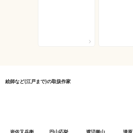
絵師など(江戸まで)の取扱作家
岩佐又兵衛
円山応挙
渡辺崋山
清原