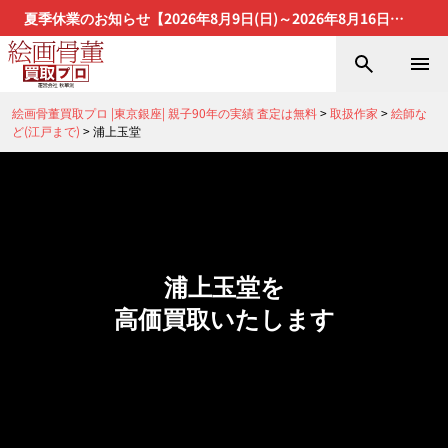
夏季休業のお知らせ【2026年8月9日(日)～2026年8月16日
(日)】
絵画骨董買取プロ |東京銀座| 親子90年の実績 査定は無料
>
取扱作家
>
絵師な
ど(江戸まで)
>
浦上玉堂
浦上玉堂を
高価買取いたします