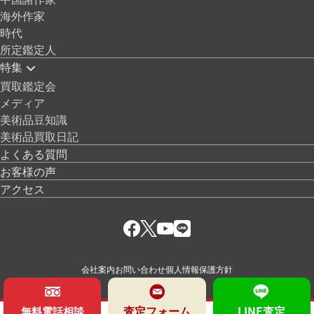
海外作家
時代
所定鑑定人
特集
買取鑑定会
メディア
美術品豆知識
美術品買取日記
よくある質問
お客様の声
アクセス
会社案内
お問い合わせ
個人情報保護方針
査定フォーム
LINE査定
無料電話相談
© 絵画骨董買取プロ