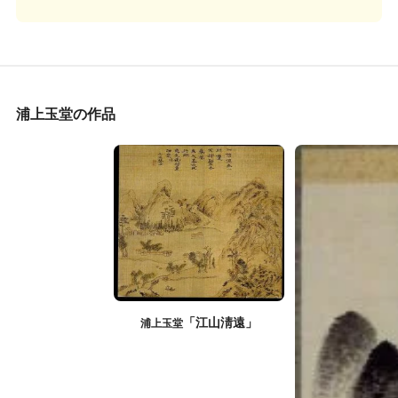
浦上玉堂の作品
「江山淸遠」
浦上玉堂