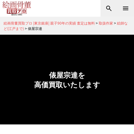
絵画骨董買取プロ |東京銀座| 親子90年の実績 査定は無料
>
取扱作家
>
絵師な
ど(江戸まで)
>
俵屋宗達
俵屋宗達を
高価買取いたします