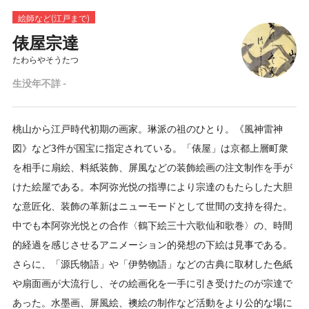
絵師など(江戸まで)
俵屋宗達
たわらやそうたつ
生没年不詳 -
桃山から江戸時代初期の画家。琳派の祖のひとり。《風神雷神
図》など3件が国宝に指定されている。「俵屋」は京都上層町衆
を相手に扇絵、料紙装飾、屏風などの装飾絵画の注文制作を手が
けた絵屋である。本阿弥光悦の指導により宗達のもたらした大胆
な意匠化、装飾の革新はニューモードとして世間の支持を得た。
中でも本阿弥光悦との合作〈鶴下絵三十六歌仙和歌巻〉の、時間
的経過を感じさせるアニメーション的発想の下絵は見事である。
さらに、「源氏物語」や「伊勢物語」などの古典に取材した色紙
や扇面画が大流行し、その絵画化を一手に引き受けたのが宗達で
あった。水墨画、屏風絵、襖絵の制作など活動をより公的な場に