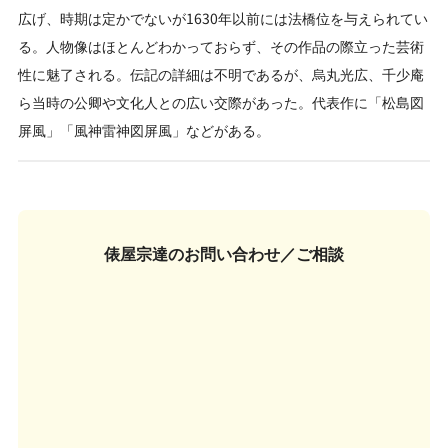
広げ、時期は定かでないが1630年以前には法橋位を与えられてい
る。人物像はほとんどわかっておらず、その作品の際立った芸術
性に魅了される。伝記の詳細は不明であるが、烏丸光広、千少庵
ら当時の公卿や文化人との広い交際があった。代表作に「松島図
屏風」「風神雷神図屏風」などがある。
俵屋宗達の
お問い合わせ／ご相談