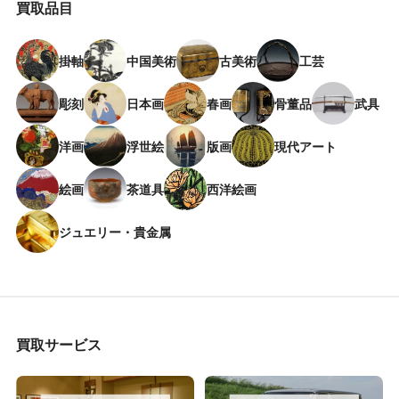
買取品目
掛軸
中国美術
古美術
工芸
彫刻
日本画
春画
骨董品
武具
洋画
浮世絵
版画
現代アート
絵画
茶道具
西洋絵画
ジュエリー・貴金属
買取サービス