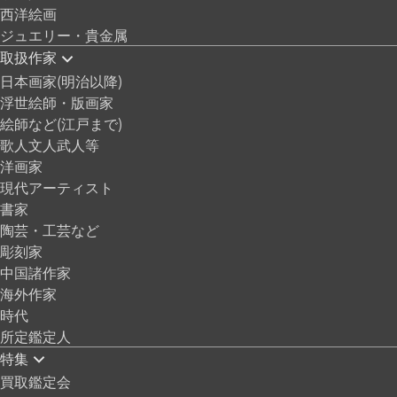
西洋絵画
ジュエリー・貴金属
取扱作家
日本画家(明治以降)
浮世絵師・版画家
絵師など(江戸まで)
歌人文人武人等
洋画家
現代アーティスト
書家
陶芸・工芸など
彫刻家
中国諸作家
海外作家
時代
所定鑑定人
特集
買取鑑定会