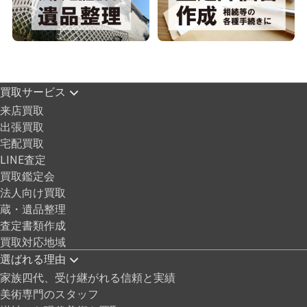
買取サービス
来店買取
出張買取
宅配買取
LINE査定
買取鑑定会
法人向け買取
蔵・遺品整理
査定書類作成
買取対応地域
選ばれる理由
家族四代、受け継がれる信頼と実績
美術専門のスタッフ