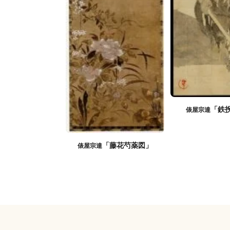
「鉄
俵屋宗達
「藤花芍薬図」
俵屋宗達