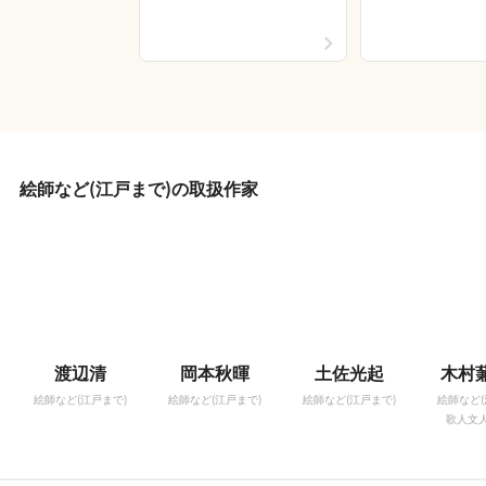
絵師など(江戸まで)の取扱作家
渡辺清
岡本秋暉
土佐光起
木村
絵師など(江戸まで)
絵師など(江戸まで)
絵師など(江戸まで)
絵師など(
歌人文