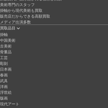
美術専門のスタッフ
掛軸から現代美術も買取
販売店だからできる高額買取
メディア出演多数
買取品目
掛軸
中国美術
古美術
骨董品
工芸
彫刻
日本画
春画
武具
洋画
浮世絵
版画
現代アート