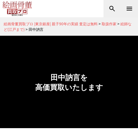
絵画骨董買取プロ |東京銀座| 親子90年の実績 査定は無料
>
取扱作家
>
絵師な
ど(江戸まで)
>
田中訥言
田中訥言を
高価買取いたします