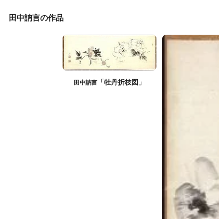
田中訥言の作品
「牡丹折枝図」
田中訥言