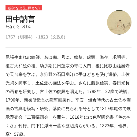
絵師など(江戸まで)
田中訥言
たなかとつげん
1767（明和4） - 1823（文政6）
尾張生まれの絵師。名は痴。号に、痴翁、虎頭、晦存、求明等。
復古大和絵の祖。幼少期に日蓮宗の寺に入門、後に比叡山延暦寺
で天台宗を学ぶ。京狩野の石田幽汀に手ほどきを受け還俗。土佐
光貞を師事し、土佐派の画法を学ぶ。さらに藤原信実、春日光長
の画巻を研究し、古土佐の復興を唱えた。1788年、22歳で法橋。
1790年、新御所造営の障壁画製作。平安・鎌倉時代の古土佐や漢
画の古典を模写・研究。落款に見られる号として1817年尾張で展
示即売会「二百幅画会」を開催。1818年には色彩研究書『色のち
くさ』刊行。門下に浮田一蕙や渡辺清らがいる。1823年、他界。
享年57歳。