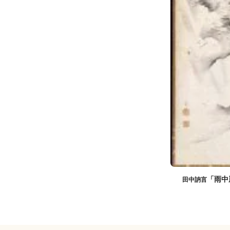
「雨中
田中訥言