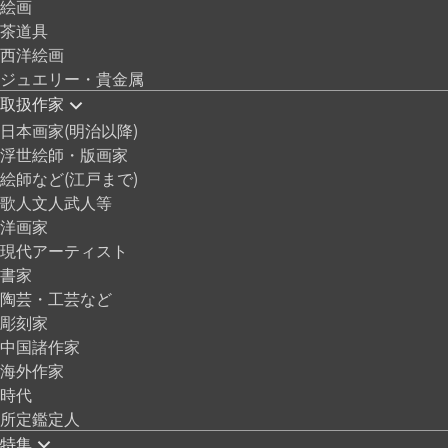
絵画
茶道具
西洋絵画
ジュエリー・貴金属
取扱作家
日本画家(明治以降)
浮世絵師・版画家
絵師など(江戸まで)
歌人文人武人等
洋画家
現代アーティスト
書家
陶芸・工芸など
彫刻家
中国諸作家
海外作家
時代
所定鑑定人
特集