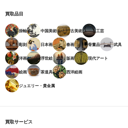
買取品目
掛軸
中国美術
古美術
工芸
彫刻
日本画
春画
骨董品
武具
洋画
浮世絵
版画
現代アート
絵画
茶道具
西洋絵画
ジュエリー・貴金属
買取サービス