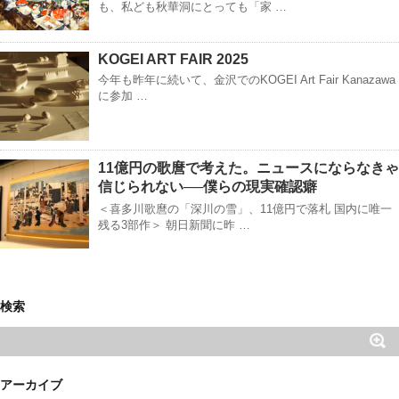
も、私ども秋華洞にとっても「家 …
KOGEI ART FAIR 2025
今年も昨年に続いて、金沢でのKOGEI Art Fair Kanazawa
に参加 …
11億円の歌麿で考えた。ニュースにならなきゃ
信じられない──僕らの現実確認癖
＜喜多川歌麿の「深川の雪」、11億円で落札 国内に唯一
残る3部作＞ 朝日新聞に昨 …
検索
アーカイブ