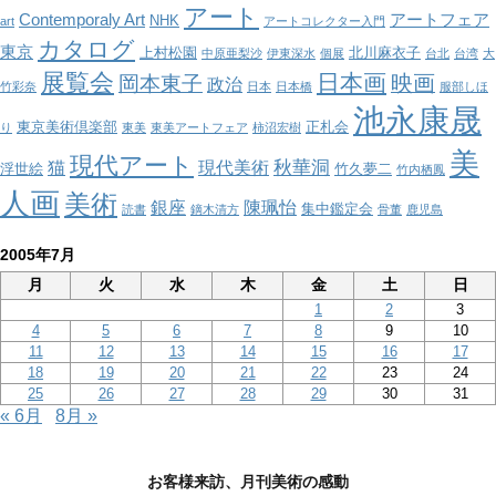
アート
ー
Contemporaly Art
アートフェア
NHK
art
アートコレクター入門
カタログ
東京
上村松園
北川麻衣子
中原亜梨沙
伊東深水
個展
台北
台湾
大
展覧会
日本画
映画
岡本東子
政治
竹彩奈
日本
日本橋
服部しほ
池永康晟
東京美術倶楽部
正札会
り
東美
東美アートフェア
柿沼宏樹
美
現代アート
秋華洞
猫
現代美術
浮世絵
竹久夢二
竹内栖鳳
人画
美術
銀座
陳珮怡
集中鑑定会
読書
鏑木清方
骨董
鹿児島
2005年7月
月
火
水
木
金
土
日
1
2
3
4
5
6
7
8
9
10
11
12
13
14
15
16
17
18
19
20
21
22
23
24
25
26
27
28
29
30
31
« 6月
8月 »
お客様来訪、月刊美術の感動