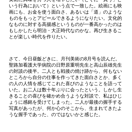
いう行為において）という点で一致した。絵画にも映
画にも、お金を使う面白さ、あるいは「道」のような
ものをもっとアピールできるようになりたい。文化的
なものに対する高揚感というものが一番高かったのは
もしかしたら明治・大正時代なのかな。再び生きるこ
とが楽しい時代を作りたい。
さて、今日昼飯どきに、月刊美術の8月号を読んだ。
聖路加看護大学病院の日野原重明先生と高山辰雄先生
の対談の後半。二人とも戦後の焼け跡から、何もない
ところから自分の仕事を作ってきた面白さとか、多く
の人の人情を感じてこれた喜びのようなことを語って
いた。お二人は数十年ぶりに会ったという。しかし生
きることの喜びを確かめ合うような対談で、私はひじ
ょうに感銘を受けてしまった。二人が最後の握手する
写真があったが、何か心のそこから、生まれてきたよ
うな握手であった、のではないかと感じた。