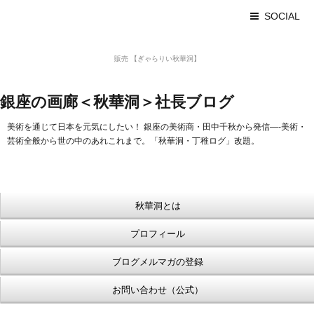
SOCIAL
美術品 買取 【Ginza秋華洞】
販売 【ぎゃらりい秋華洞】
浮世絵【Shukado オンラインショップ】
銀座の画廊＜秋華洞＞社長ブログ
美術を通じて日本を元気にしたい！ 銀座の美術商・田中千秋から発信—-美術・
芸術全般から世の中のあれこれまで。「秋華洞・丁稚ログ」改題。
秋華洞とは
プロフィール
ブログメルマガの登録
お問い合わせ（公式）