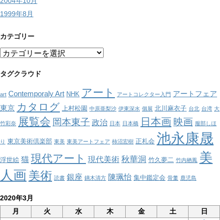
2004年10月
1999年8月
カテゴリー
カ
テ
ゴ
タグクラウド
リ
アート
ー
Contemporaly Art
アートフェア
NHK
art
アートコレクター入門
カタログ
東京
上村松園
北川麻衣子
中原亜梨沙
伊東深水
個展
台北
台湾
大
展覧会
日本画
映画
岡本東子
政治
竹彩奈
日本
日本橋
服部しほ
池永康晟
東京美術倶楽部
正札会
り
東美
東美アートフェア
柿沼宏樹
美
現代アート
秋華洞
猫
現代美術
浮世絵
竹久夢二
竹内栖鳳
人画
美術
銀座
陳珮怡
集中鑑定会
読書
鏑木清方
骨董
鹿児島
2020年3月
月
火
水
木
金
土
日