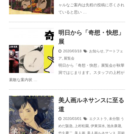
ャルなご案内は先程の投稿に尽くされ
ていると思い …
明日から「奇想・快想」
展
2020/03/18
お知らせ
,
アートフェ
ア
,
展覧会
明日から「奇想・快想」展覧会が秋華
洞ではじまります。スタッフの上村が
素敵な案内状 …
美人画ルネサンスに至る
道
2020/03/01
エクストラ
,
未分類
う
めだ阪急
,
上村松園
,
伊東深水
,
池永康晟
,
竹久夢二
,
美人画
,
美人画ルネサンス
,
芸術