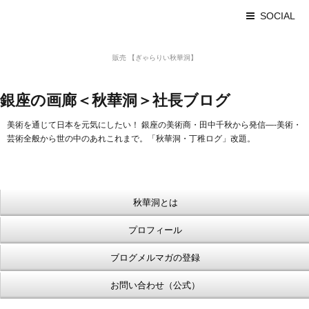
SOCIAL
美術品 買取 【Ginza秋華洞】
販売 【ぎゃらりい秋華洞】
浮世絵【Shukado オンラインショップ】
銀座の画廊＜秋華洞＞社長ブログ
美術を通じて日本を元気にしたい！ 銀座の美術商・田中千秋から発信—-美術・
芸術全般から世の中のあれこれまで。「秋華洞・丁稚ログ」改題。
秋華洞とは
プロフィール
ブログメルマガの登録
お問い合わせ（公式）