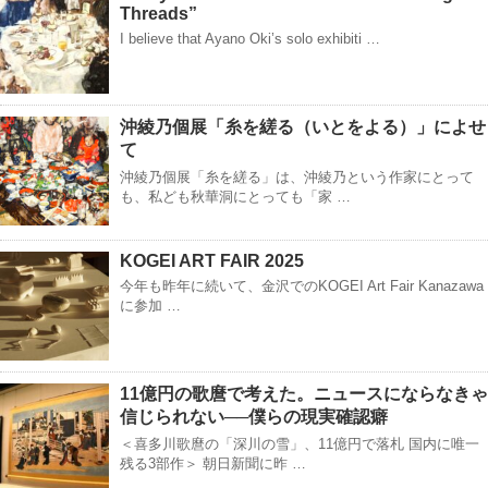
Threads”
I believe that Ayano Oki’s solo exhibiti …
沖綾乃個展「糸を縒る（いとをよる）」によせ
て
沖綾乃個展「糸を縒る」は、沖綾乃という作家にとって
も、私ども秋華洞にとっても「家 …
KOGEI ART FAIR 2025
今年も昨年に続いて、金沢でのKOGEI Art Fair Kanazawa
に参加 …
11億円の歌麿で考えた。ニュースにならなきゃ
信じられない──僕らの現実確認癖
＜喜多川歌麿の「深川の雪」、11億円で落札 国内に唯一
残る3部作＞ 朝日新聞に昨 …