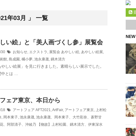
1年03月 」 一覧
NEW
しい絵」と「美人画づくし参」展覧会
3/30
お知らせ
,
エクストラ
,
展覧会
あやしい絵
,
あやしい絵展
,
術館
,
島成園
,
橘小夢
,
池永康晟
,
鏑木清方
あやしい絵展」を見に行きました。素晴らしい展示でした。
中とは …
フェア東京、本日から
3/18
アートフェア
AFT2021
,
ArtFair
,
アートフェア東京
,
上村松
奈
,
岡本東子
,
池永康晟
,
池永康晟、岡本東子、大竹彩奈、蒼野甘
花、阿部清子、沖綾乃 【物故】上村松園、鏑木清方、伊東深水