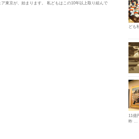
ェア東京が、始まります。 私どもはこの10年以上取り組んで
ども
11
昨 …