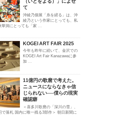
（いとをよる）」によせ
て
沖綾乃個展「糸を縒る」は、沖
綾乃という作家にとっても、私
秋華洞にとっても「家 …
KOGEI ART FAIR 2025
今年も昨年に続いて、金沢での
KOGEI Art Fair Kanazawaに参
加 …
11億円の歌麿で考えた。
ニュースにならなきゃ信
じられない──僕らの現実
確認癖
＜喜多川歌麿の「深川の雪」、
億円で落札 国内に唯一残る3部作＞ 朝日新聞に