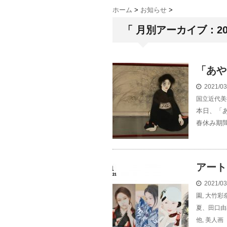
ホーム
>
お知らせ
>
「 月別アーカイブ：202
「あや
2021/0
国立近代美
本日、「
春休み期間
アート
2021/0
園
,
大竹彩
夏、田口由
他
,
美人画