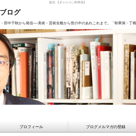
販売 【ぎゃらりい秋華洞】
長ブログ
商・田中千秋から発信—-美術・芸術全般から世の中のあれこれまで。「秋華洞・丁
プロフィール
ブログメルマガの登録