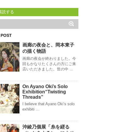
購読する
 POST
画廊の夜会と、岡本東子
の描く物語
画廊の夜会が終わりました。今
回もかなりたくさんの方にご来
店いただきました。世の中 …
On Ayano Oki’s Solo
Exhibition“Twisting
Threads”
I believe that Ayano Oki’s solo
exhibiti …
沖綾乃個展「糸を縒る