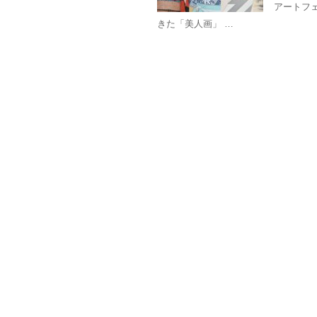
アートフ
きた「美人画」 …