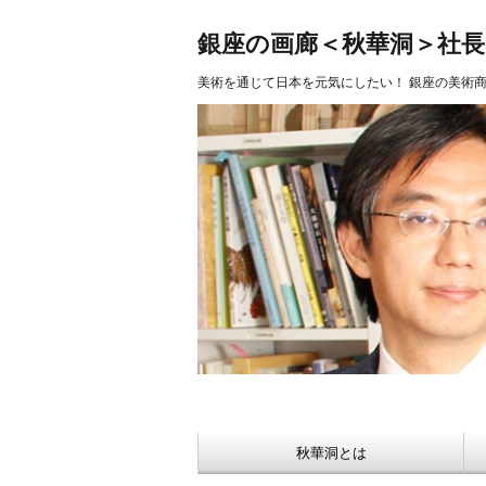
美術品 買取 【Ginza秋華洞】
銀座の画廊＜秋華洞＞社
美術を通じて日本を元気にしたい！ 銀座の美術
秋華洞とは