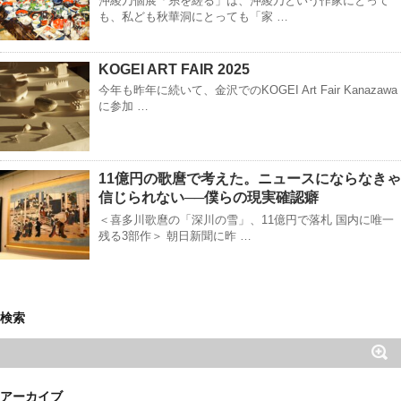
沖綾乃個展「糸を縒る」は、沖綾乃という作家にとって
も、私ども秋華洞にとっても「家 …
KOGEI ART FAIR 2025
今年も昨年に続いて、金沢でのKOGEI Art Fair Kanazawa
に参加 …
11億円の歌麿で考えた。ニュースにならなきゃ
信じられない──僕らの現実確認癖
＜喜多川歌麿の「深川の雪」、11億円で落札 国内に唯一
残る3部作＞ 朝日新聞に昨 …
検索
アーカイブ