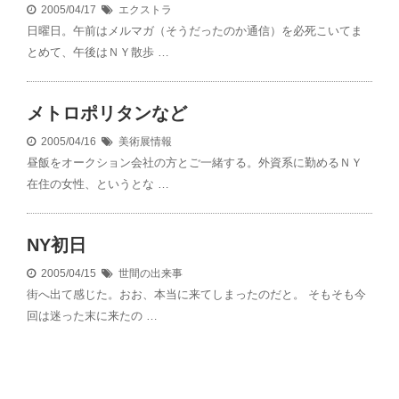
2005/04/17
エクストラ
日曜日。午前はメルマガ（そうだったのか通信）を必死こいてま
とめて、午後はＮＹ散歩 …
メトロポリタンなど
2005/04/16
美術展情報
昼飯をオークション会社の方とご一緒する。外資系に勤めるＮＹ
在住の女性、というとな …
NY初日
2005/04/15
世間の出来事
街へ出て感じた。おお、本当に来てしまったのだと。 そもそも今
回は迷った末に来たの …