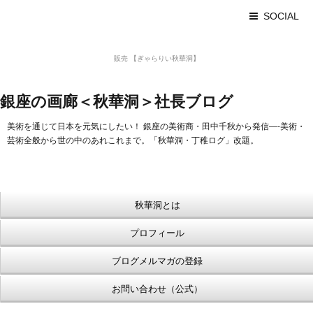
SOCIAL
美術品 買取 【Ginza秋華洞】
販売 【ぎゃらりい秋華洞】
浮世絵【Shukado オンラインショップ】
銀座の画廊＜秋華洞＞社長ブログ
美術を通じて日本を元気にしたい！ 銀座の美術商・田中千秋から発信—-美術・
芸術全般から世の中のあれこれまで。「秋華洞・丁稚ログ」改題。
秋華洞とは
プロフィール
ブログメルマガの登録
お問い合わせ（公式）