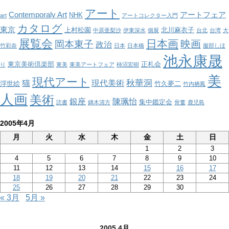
リ
アート
ー
Contemporaly Art
アートフェア
NHK
art
アートコレクター入門
カタログ
東京
上村松園
北川麻衣子
中原亜梨沙
伊東深水
個展
台北
台湾
大
展覧会
日本画
映画
岡本東子
政治
竹彩奈
日本
日本橋
服部しほ
池永康晟
東京美術倶楽部
正札会
り
東美
東美アートフェア
柿沼宏樹
美
現代アート
秋華洞
猫
現代美術
浮世絵
竹久夢二
竹内栖鳳
人画
美術
銀座
陳珮怡
集中鑑定会
読書
鏑木清方
骨董
鹿児島
2005年4月
月
火
水
木
金
土
日
1
2
3
4
5
6
7
8
9
10
11
12
13
14
15
16
17
18
19
20
21
22
23
24
25
26
27
28
29
30
« 3月
5月 »
2005 4月