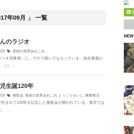
7年09月 」 一覧
NEW
んのラジオ
9/20
美術の世界あれこれ
「ラジオ深夜便」に、ウチで描いてもらっている、池永康晟が
 （こ …
児生誕120年
9/16
展覧会
,
美術の世界あれこれ
とうごうせいじ
,
東郷青児
が生まれて120年を記念した展覧会が開かれている。東京では
。 …