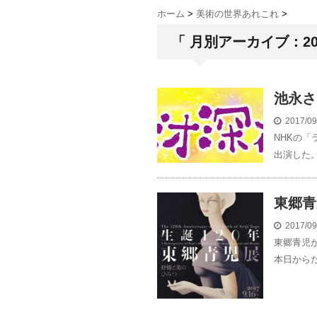
ホーム
>
美術の世界あれこれ
>
「 月別アーカイブ：201
池永さ
2017/0
NHKの
出演した。
東郷青
2017/0
東郷青児
本日からだ