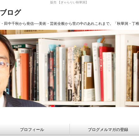
販売 【ぎゃらりい秋華洞】
長ブログ
商・田中千秋から発信—-美術・芸術全般から世の中のあれこれまで。「秋華洞・丁
プロフィール
ブログメルマガの登録