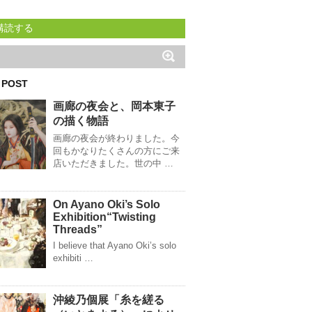
購読する
 POST
画廊の夜会と、岡本東子
の描く物語
画廊の夜会が終わりました。今
回もかなりたくさんの方にご来
店いただきました。世の中 …
On Ayano Oki’s Solo
Exhibition“Twisting
Threads”
I believe that Ayano Oki’s solo
exhibiti …
沖綾乃個展「糸を縒る