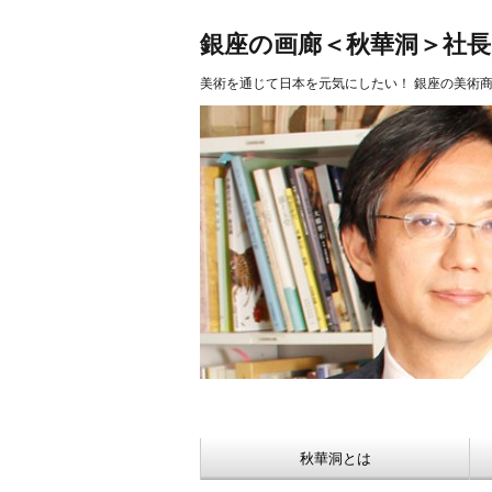
美術品 買取 【Ginza秋華洞】
銀座の画廊＜秋華洞＞社
美術を通じて日本を元気にしたい！ 銀座の美術
秋華洞とは