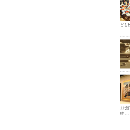
ども
11
昨 …