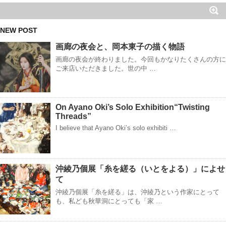
NEW POST
画廊の夜会と、岡本東子の描く物語
画廊の夜会が終わりました。今回もかなりたくさんの方に
ご来店いただきました。世の中 …
On Ayano Oki’s Solo Exhibition“Twisting
Threads”
I believe that Ayano Oki’s solo exhibiti …
沖綾乃個展「糸を縒る（いとをよる）」によせ
て
沖綾乃個展「糸を縒る」は、沖綾乃という作家にとって
も、私ども秋華洞にとっても「家 …