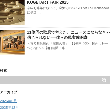
KOGEI ART FAIR 2025
今年も昨年に続いて、金沢でのKOGEI Art Fair Kanazawa
に参加 …
11億円の歌麿で考えた。ニュースにならなきゃ
信じられない──僕らの現実確認癖
＜喜多川歌麿の「深川の雪」、11億円で落札 国内に唯一
残る3部作＞ 朝日新聞に昨 …
検索
アーカイブ
2026年6月
2025年12月