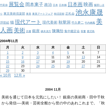
展覧会
日本画
映画
岡本東子
政治
竹彩奈
日本
日本橋
服部しほ
池永康晟
東京美術倶楽部
正札会
り
東美
東美アートフェア
柿沼宏樹
美
現代アート
秋華洞
猫
現代美術
浮世絵
竹久夢二
竹内栖鳳
人画
美術
銀座
陳珮怡
集中鑑定会
読書
鏑木清方
骨董
鹿児島
2004年11月
月
火
水
木
金
土
日
1
2
3
4
5
6
7
8
9
10
11
12
13
14
15
16
17
18
19
20
21
22
23
24
25
26
27
28
29
30
« 10月
12月 »
2004 11月
美術を通じて日本を元気にしたい！ 銀座の美術商・田中千秋
から発信—-美術・芸術全般から世の中のあれこれまで。「秋