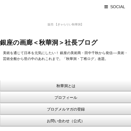
SOCIAL
美術品 買取 【Ginza秋華洞】
販売 【ぎゃらりい秋華洞】
浮世絵【Shukado オンラインショップ】
銀座の画廊＜秋華洞＞社長ブログ
美術を通じて日本を元気にしたい！ 銀座の美術商・田中千秋から発信—-美術・
芸術全般から世の中のあれこれまで。「秋華洞・丁稚ログ」改題。
秋華洞とは
プロフィール
ブログメルマガの登録
お問い合わせ（公式）