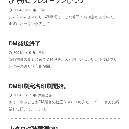
ひそかにプレオープンしつつ
2004/11/22
日常
おんらいんぎゃらりい秋華洞は、まだ修正・追加点があるので、
正式にオープン発表して …
DM発送終了
2004/11/19
日常
臨時増員の妻も含めてＤＭ発送。人が増えたはいいが今度はプリ
ンターの送り状印刷が間 …
DM印刷宛名印刷開始。
2004/11/17
意気込み
さて、やっとこさDM宛名の校正を９０％終えた。パートさんに残
業して頂いて。。。校 …
カタログ秋華洞DM