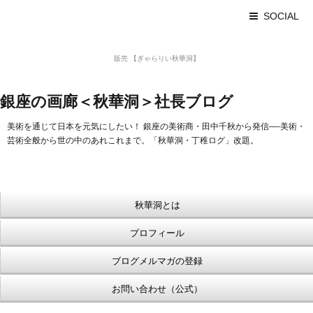
SOCIAL
美術品 買取 【Ginza秋華洞】
販売 【ぎゃらりい秋華洞】
浮世絵【Shukado オンラインショップ】
銀座の画廊＜秋華洞＞社長ブログ
美術を通じて日本を元気にしたい！ 銀座の美術商・田中千秋から発信—-美術・
芸術全般から世の中のあれこれまで。「秋華洞・丁稚ログ」改題。
秋華洞とは
プロフィール
ブログメルマガの登録
お問い合わせ（公式）