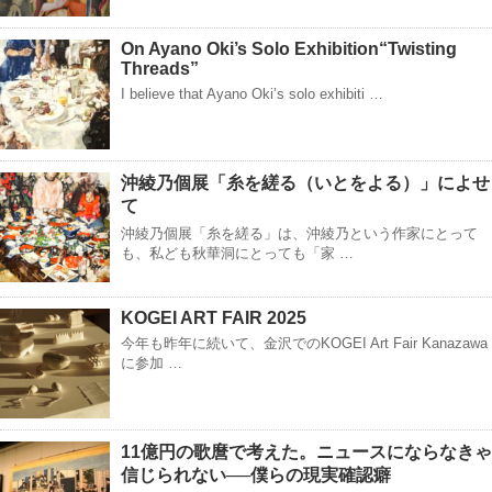
On Ayano Oki’s Solo Exhibition“Twisting
Threads”
I believe that Ayano Oki’s solo exhibiti …
沖綾乃個展「糸を縒る（いとをよる）」によせ
て
沖綾乃個展「糸を縒る」は、沖綾乃という作家にとって
も、私ども秋華洞にとっても「家 …
KOGEI ART FAIR 2025
今年も昨年に続いて、金沢でのKOGEI Art Fair Kanazawa
に参加 …
11億円の歌麿で考えた。ニュースにならなきゃ
信じられない──僕らの現実確認癖