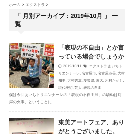
ホーム
>
エクストラ
>
「 月別アーカイブ：2019年10月 」 一
覧
「表現の不自由」とか言
っている場合でしょうか
2019/10/11
エクストラ
あいちト
リエンナーレ
,
名古屋市
,
名古屋市長
,
大村
知事
,
大村秀章
,
愛知県
,
東大
,
河村たかし
,
現代美術
,
芸大
,
表現の自由
僕は今回あいちトリエンナーレの「表現の不自由展」の騒動は対
岸の火事、ということに …
東美アートフェア、あり
がとうございました。