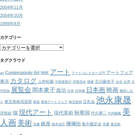
2004年11月
2004年10月
1999年8月
カテゴリー
カ
テ
ゴ
タグクラウド
リ
アート
ー
Contemporaly Art
アートフェア
NHK
art
アートコレクター入門
カタログ
東京
上村松園
北川麻衣子
中原亜梨沙
伊東深水
個展
台北
台湾
大
展覧会
日本画
映画
岡本東子
政治
竹彩奈
日本
日本橋
服部しほ
池永康晟
東京美術倶楽部
正札会
り
東美
東美アートフェア
柿沼宏樹
美
現代アート
秋華洞
猫
現代美術
浮世絵
竹久夢二
竹内栖鳳
人画
美術
銀座
陳珮怡
集中鑑定会
読書
鏑木清方
骨董
鹿児島