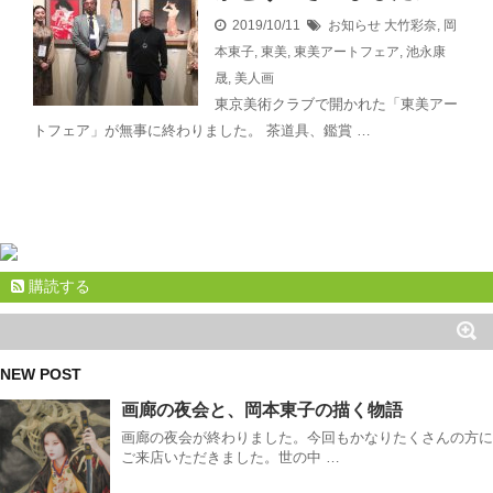
2019/10/11
お知らせ
大竹彩奈
,
岡
本東子
,
東美
,
東美アートフェア
,
池永康
晟
,
美人画
東京美術クラブで開かれた「東美アー
トフェア」が無事に終わりました。 茶道具、鑑賞 …
購読する
NEW POST
画廊の夜会と、岡本東子の描く物語
画廊の夜会が終わりました。今回もかなりたくさんの方に
ご来店いただきました。世の中 …