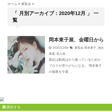
ホーム
>
展覧会
>
「 月別アーカイブ：2020年12月 」 一
覧
岡本東子展、金曜日から
2020/12/09
展覧会
岡本東子
,
池永
康晟
,
美人画
最近は動画ばかり撮っているためか、
ブログが滞りがちになる。 岡本東子
の個展を今週 …
購読する