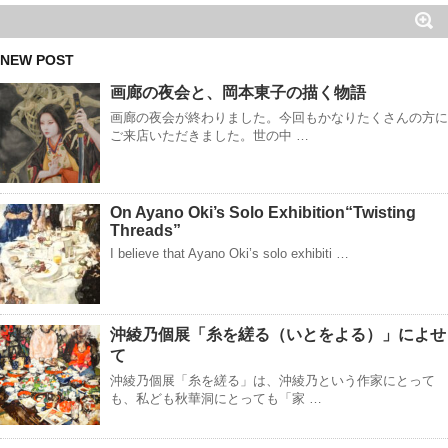
NEW POST
画廊の夜会と、岡本東子の描く物語
画廊の夜会が終わりました。今回もかなりたくさんの方に
ご来店いただきました。世の中 …
On Ayano Oki’s Solo Exhibition“Twisting
Threads”
I believe that Ayano Oki’s solo exhibiti …
沖綾乃個展「糸を縒る（いとをよる）」によせ
て
沖綾乃個展「糸を縒る」は、沖綾乃という作家にとって
も、私ども秋華洞にとっても「家 …