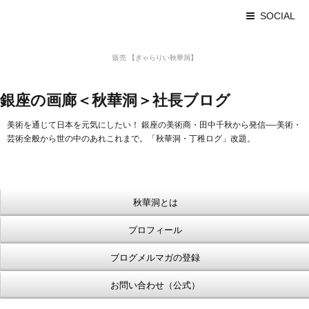
SOCIAL
美術品 買取 【Ginza秋華洞】
販売 【ぎゃらりい秋華洞】
浮世絵【Shukado オンラインショップ】
銀座の画廊＜秋華洞＞社長ブログ
美術を通じて日本を元気にしたい！ 銀座の美術商・田中千秋から発信—-美術・
芸術全般から世の中のあれこれまで。「秋華洞・丁稚ログ」改題。
秋華洞とは
プロフィール
ブログメルマガの登録
お問い合わせ（公式）