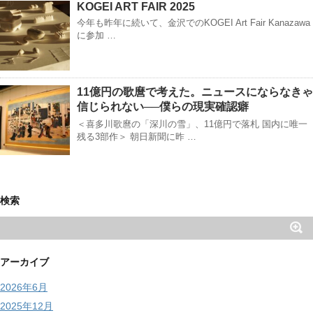
KOGEI ART FAIR 2025
今年も昨年に続いて、金沢でのKOGEI Art Fair Kanazawa
に参加 …
11億円の歌麿で考えた。ニュースにならなきゃ
信じられない──僕らの現実確認癖
＜喜多川歌麿の「深川の雪」、11億円で落札 国内に唯一
残る3部作＞ 朝日新聞に昨 …
検索
アーカイブ
2026年6月
2025年12月