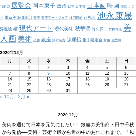
展覧会
日本画
映画
岡本東子
政治
竹彩奈
日本
日本橋
服部しほ
池永康晟
東京美術倶楽部
正札会
り
東美
東美アートフェア
柿沼宏樹
美
現代アート
秋華洞
猫
現代美術
浮世絵
竹久夢二
竹内栖鳳
人画
美術
銀座
陳珮怡
集中鑑定会
読書
鏑木清方
骨董
鹿児島
2020年12月
月
火
水
木
金
土
日
1
2
3
4
5
6
7
8
9
10
11
12
13
14
15
16
17
18
19
20
21
22
23
24
25
26
27
28
29
30
31
« 10月
2月 »
2020 12月
美術を通じて日本を元気にしたい！ 銀座の美術商・田中千秋
から発信—-美術・芸術全般から世の中のあれこれまで。「秋