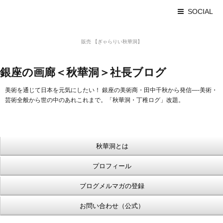
SOCIAL
美術品 買取 【Ginza秋華洞】
販売 【ぎゃらりい秋華洞】
浮世絵【Shukado オンラインショップ】
銀座の画廊＜秋華洞＞社長ブログ
美術を通じて日本を元気にしたい！ 銀座の美術商・田中千秋から発信—-美術・
芸術全般から世の中のあれこれまで。「秋華洞・丁稚ログ」改題。
秋華洞とは
プロフィール
ブログメルマガの登録
お問い合わせ（公式）