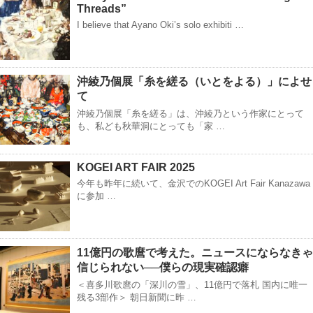
Threads”
I believe that Ayano Oki’s solo exhibiti …
沖綾乃個展「糸を縒る（いとをよる）」によせ
て
沖綾乃個展「糸を縒る」は、沖綾乃という作家にとって
も、私ども秋華洞にとっても「家 …
KOGEI ART FAIR 2025
今年も昨年に続いて、金沢でのKOGEI Art Fair Kanazawa
に参加 …
11億円の歌麿で考えた。ニュースにならなきゃ
信じられない──僕らの現実確認癖
＜喜多川歌麿の「深川の雪」、11億円で落札 国内に唯一
残る3部作＞ 朝日新聞に昨 …