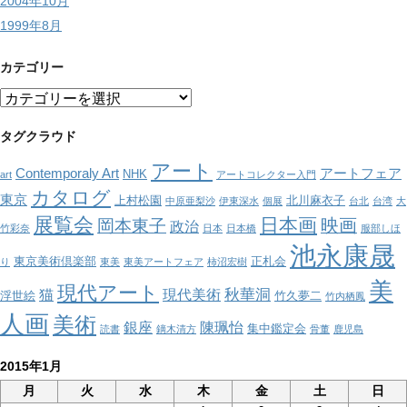
2004年10月
1999年8月
カテゴリー
カ
テ
ゴ
タグクラウド
リ
アート
ー
Contemporaly Art
アートフェア
NHK
art
アートコレクター入門
カタログ
東京
上村松園
北川麻衣子
中原亜梨沙
伊東深水
個展
台北
台湾
大
展覧会
日本画
映画
岡本東子
政治
竹彩奈
日本
日本橋
服部しほ
池永康晟
東京美術倶楽部
正札会
り
東美
東美アートフェア
柿沼宏樹
美
現代アート
秋華洞
猫
現代美術
浮世絵
竹久夢二
竹内栖鳳
人画
美術
銀座
陳珮怡
集中鑑定会
読書
鏑木清方
骨董
鹿児島
2015年1月
月
火
水
木
金
土
日