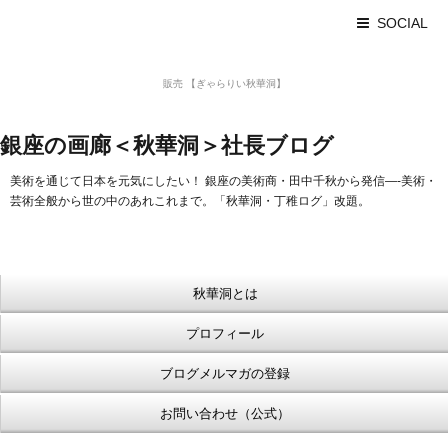
SOCIAL
美術品 買取 【Ginza秋華洞】
販売 【ぎゃらりい秋華洞】
浮世絵【Shukado オンラインショップ】
銀座の画廊＜秋華洞＞社長ブログ
美術を通じて日本を元気にしたい！ 銀座の美術商・田中千秋から発信—-美術・
芸術全般から世の中のあれこれまで。「秋華洞・丁稚ログ」改題。
秋華洞とは
プロフィール
ブログメルマガの登録
お問い合わせ（公式）