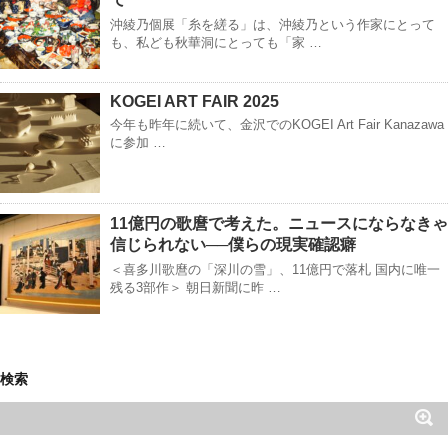
沖綾乃個展「糸を縒る」は、沖綾乃という作家にとって
も、私ども秋華洞にとっても「家 …
KOGEI ART FAIR 2025
今年も昨年に続いて、金沢でのKOGEI Art Fair Kanazawa
に参加 …
11億円の歌麿で考えた。ニュースにならなきゃ
信じられない──僕らの現実確認癖
＜喜多川歌麿の「深川の雪」、11億円で落札 国内に唯一
残る3部作＞ 朝日新聞に昨 …
検索