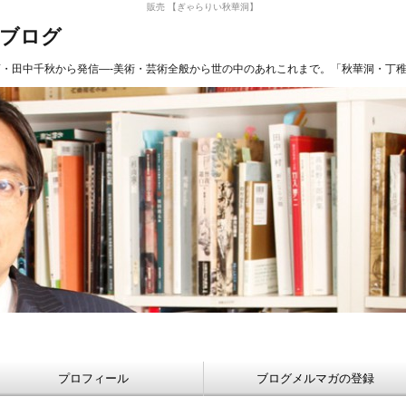
販売 【ぎゃらりい秋華洞】
長ブログ
商・田中千秋から発信—-美術・芸術全般から世の中のあれこれまで。「秋華洞・丁
プロフィール
ブログメルマガの登録