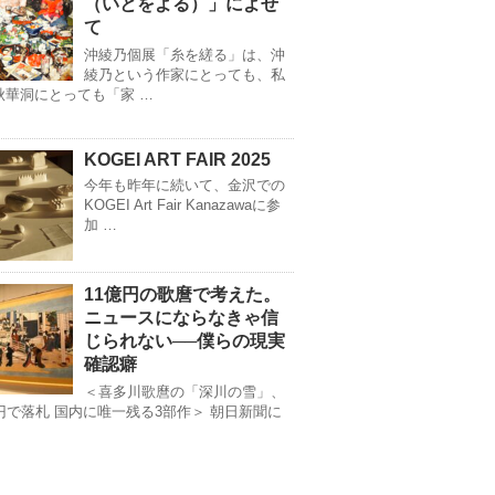
（いとをよる）」によせ
て
沖綾乃個展「糸を縒る」は、沖
綾乃という作家にとっても、私
秋華洞にとっても「家 …
KOGEI ART FAIR 2025
今年も昨年に続いて、金沢での
KOGEI Art Fair Kanazawaに参
加 …
11億円の歌麿で考えた。
ニュースにならなきゃ信
じられない──僕らの現実
確認癖
＜喜多川歌麿の「深川の雪」、
億円で落札 国内に唯一残る3部作＞ 朝日新聞に