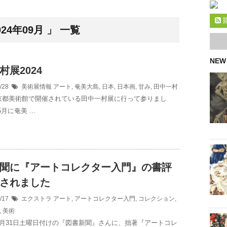
4年09月 」 一覧
NEW
村展2024
9/28
美術展情報
アート
,
奄美大島
,
日本
,
日本画
,
甘み
,
田中一村
京都美術館で開催されている田中一村展に行って参りまし
5月に奄美 …
聞に『アートコレクター入門』の書評
されました
9/17
エクストラ
アート
,
アートコレクター入門
,
コレクション
,
,
美術
8月31日土曜日付けの『図書新聞』さんに、拙著『アートコレ