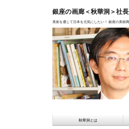
美術品 買取 【Ginza秋華洞】
銀座の画廊＜秋華洞＞社
美術を通じて日本を元気にしたい！ 銀座の美術
秋華洞とは