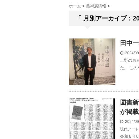
ホーム
>
美術展情報
>
「 月別アーカイブ：202
田中一
2024/0
上野の東
た。 この
図書新
が掲載
2024/0
現代アート
令和６年