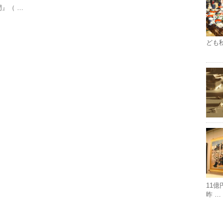
』（ …
ども
11
昨 …