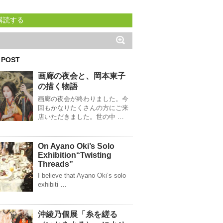
購読する
 POST
画廊の夜会と、岡本東子
の描く物語
画廊の夜会が終わりました。今
回もかなりたくさんの方にご来
店いただきました。世の中 …
On Ayano Oki’s Solo
Exhibition“Twisting
Threads”
I believe that Ayano Oki’s solo
exhibiti …
沖綾乃個展「糸を縒る