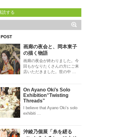
購読する
 POST
画廊の夜会と、岡本東子
の描く物語
画廊の夜会が終わりました。今
回もかなりたくさんの方にご来
店いただきました。世の中 …
On Ayano Oki’s Solo
Exhibition“Twisting
Threads”
I believe that Ayano Oki’s solo
exhibiti …
沖綾乃個展「糸を縒る