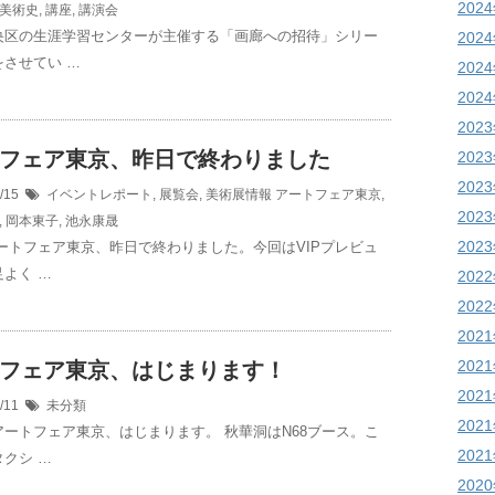
202
美術史
,
講座
,
講演会
央区の生涯学習センターが主催する「画廊への招待」シリー
202
させてい …
202
202
202
フェア東京、昨日で終わりました
202
202
5/15
イベントレポート
,
展覧会
,
美術展情報
アートフェア東京
,
202
,
岡本東子
,
池永康晟
202
アートフェア東京、昨日で終わりました。今回はVIPプレビュ
よく …
202
202
202
202
フェア東京、はじまります！
202
5/11
未分類
202
アートフェア東京、はじまります。 秋華洞はN68ブース。こ
202
クシ …
202