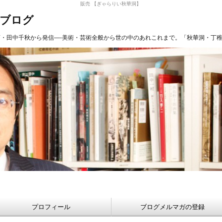
販売 【ぎゃらりい秋華洞】
長ブログ
商・田中千秋から発信—-美術・芸術全般から世の中のあれこれまで。「秋華洞・丁
プロフィール
ブログメルマガの登録