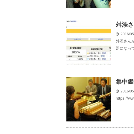
舛添さ
2016/0
舛添さん
題になって
集中鑑
2016/0
https://