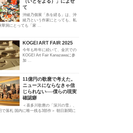
（いとをよる）」によせ
て
沖綾乃個展「糸を縒る」は、沖
綾乃という作家にとっても、私
秋華洞にとっても「家 …
KOGEI ART FAIR 2025
今年も昨年に続いて、金沢での
KOGEI Art Fair Kanazawaに参
加 …
11億円の歌麿で考えた。
ニュースにならなきゃ信
じられない──僕らの現実
確認癖
＜喜多川歌麿の「深川の雪」、
億円で落札 国内に唯一残る3部作＞ 朝日新聞に