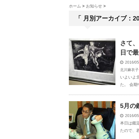
ホーム
>
お知らせ
>
「 月別アーカイブ：201
さて、
日で最
2016/0
北川麻衣子
いよいよ
た。 会期
5月の
2016/0
本日は鑑
たので、若