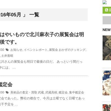
6年05月 」 一覧
NEW
はやいもので北川麻衣子の展覧会は明
後です。
5/30
お知らせ
,
イベントレポート
,
展覧会
おかずのクッキング
,
,
土井善晴
北川さんの展覧会も明日で最後の日だ。 あっという間だっ
中には、 …
鑑定会
5/30
美術品の査定・買取
武蔵
,
武蔵高校
,
鑑定会
,
集中鑑定会
定会であった。弊社の都合で、今月は土曜でなく日曜であっ
干予定を …