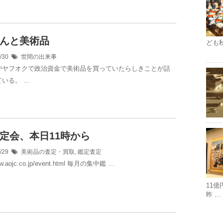
んと美術品
ども
5/30
世間の出来事
がヤフオクで政治資金で美術品を買っていたらしきことが話
いる。 …
定会、本日11時から
5/29
美術品の査定・買取
,
鑑定査定
www.aojc.co.jp/event.html 毎月の集中鑑 …
11
昨 …