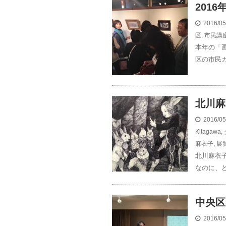
201
2016/0
区
,
市民講
本年の「
区の市民カ
北川麻
2016/0
Kitagawa
,
麻衣子
,
展
北川麻衣
なのに、ど
中央区
2016/0