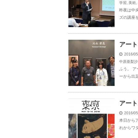
学習
,
美術
,
昨夜は中
ズの講座を
アート
2016/0
中原亜梨沙
ふう。 
ーから出足
アート
2016/0
本日から
れからワタ