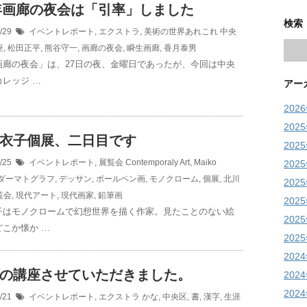
6年画廊の夜会は「引率」しました
検索
5/29
イベントレポート
,
エクストラ
,
美術の世界あれこれ
中央
座
,
松田正平
,
熊谷守一
,
画廊の夜会
,
瞬生画廊
,
香月泰男
画廊の夜会」は、27日の夜、金曜日であったが、今回は中央
レッジ …
アー
202
202
衣子個展、二日目です
202
5/25
イベントレポート
,
展覧会
Contemporaly Art
,
Maiko
202
ダーマトグラフ
,
デッサン
,
ボールペン画
,
モノクローム
,
個展
,
北川
202
覧会
,
現代アート
,
現代画家
,
鉛筆画
202
子はモノクロームで幻想世界を描く作家。見たことのない絵
202
こか懐か …
202
202
の講座させていただきました。
202
202
5/21
イベントレポート
,
エクストラ
かな
,
中央区
,
書
,
漢字
,
生涯