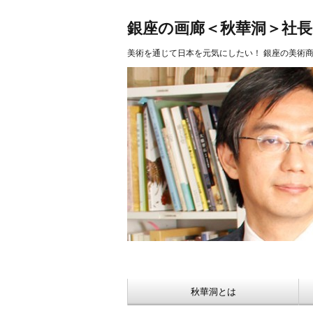
美術品 買取 【Ginza秋華洞】
銀座の画廊＜秋華洞＞社
美術を通じて日本を元気にしたい！ 銀座の美術
秋華洞とは