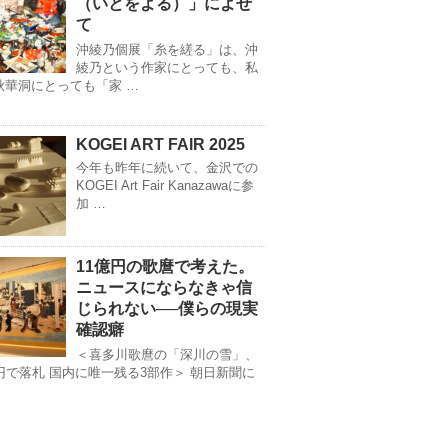
（いとをよる）」によせ
て
沖綾乃個展「糸を縒る」は、沖
綾乃という作家にとっても、私
秋華洞にとっても「家 …
KOGEI ART FAIR 2025
今年も昨年に続いて、金沢での
KOGEI Art Fair Kanazawaに参
加 …
11億円の歌麿で考えた。
ニュースにならなきゃ信
じられない──僕らの現実
確認癖
＜喜多川歌麿の「深川の雪」、
億円で落札 国内に唯一残る3部作＞ 朝日新聞に