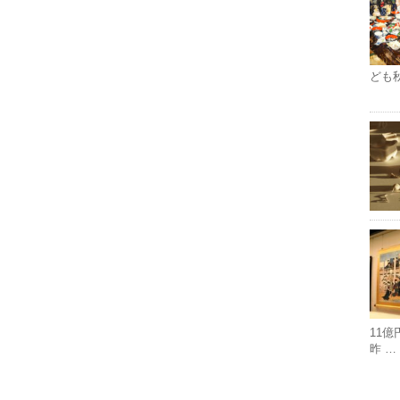
ども
11
昨 …