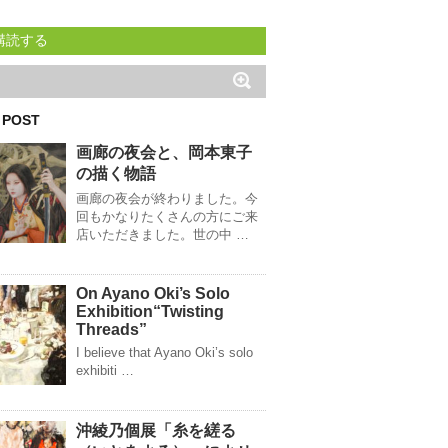
購読する
 POST
画廊の夜会と、岡本東子
の描く物語
画廊の夜会が終わりました。今
回もかなりたくさんの方にご来
店いただきました。世の中 …
On Ayano Oki’s Solo
Exhibition“Twisting
Threads”
I believe that Ayano Oki’s solo
exhibiti …
沖綾乃個展「糸を縒る