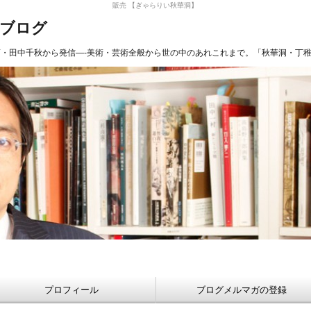
販売 【ぎゃらりい秋華洞】
長ブログ
商・田中千秋から発信—-美術・芸術全般から世の中のあれこれまで。「秋華洞・丁
プロフィール
ブログメルマガの登録