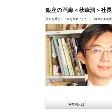
美術品 買取 【Ginza秋華洞】
銀座の画廊＜秋華洞＞社
美術を通じて日本を元気にしたい！ 銀座の美術
秋華洞とは