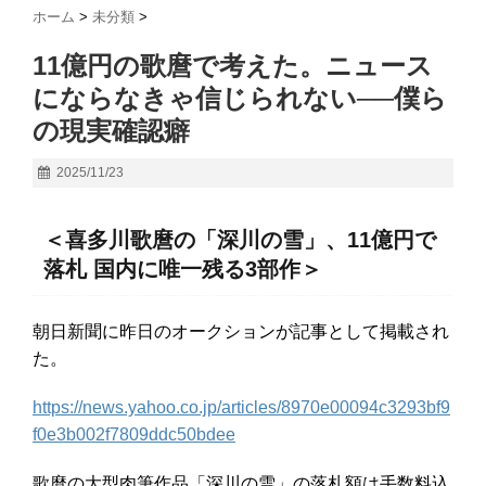
ホーム
>
未分類
>
11億円の歌麿で考えた。ニュース
にならなきゃ信じられない──僕ら
の現実確認癖
2025/11/23
＜喜多川歌麿の「深川の雪」、11億円で
落札 国内に唯一残る3部作＞
朝日新聞に昨日のオークションが記事として掲載され
た。
https://news.yahoo.co.jp/articles/8970e00094c3293bf9
f0e3b002f7809ddc50bdee
歌麿の大型肉筆作品「深川の雪」の落札額は手数料込