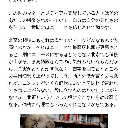
しがちである。
この世のマネーとメディアを支配している人々はその
あたりの機微をわかっていて、自分は自分の見たもの
を信じて、世間にはニュースを信じさせて動かす。
北斎の相場にもそれは表れていて、今どんなもんでも
高いのだが、それはニュースで最高落札額が更新され
ると、別にニュースにするほどでもない北斎でも値段
が上がる。まあ値段なんてのは気分みたいなもんだか
ら、真実がどうとか関係なく、吉本隆明で言うところ
の共同幻想で上がってしまう。商人の僕が言うのも変
だが、ニンジンがいくら健康にいいとテレビで言われ
ても急に上がらない。役に立つものはたいして上がら
ないが、北斎というたいして役に立たないものは高く
なる。価格に合理性もへったくれもないからである。