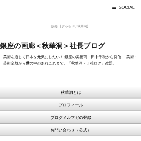
SOCIAL
美術品 買取 【Ginza秋華洞】
販売 【ぎゃらりい秋華洞】
浮世絵【Shukado オンラインショップ】
銀座の画廊＜秋華洞＞社長ブログ
美術を通じて日本を元気にしたい！ 銀座の美術商・田中千秋から発信—-美術・
芸術全般から世の中のあれこれまで。「秋華洞・丁稚ログ」改題。
秋華洞とは
プロフィール
ブログメルマガの登録
お問い合わせ（公式）