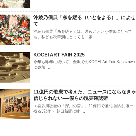
沖綾乃個展「糸を縒る（いとをよる）」によせ
て
沖綾乃個展「糸を縒る」は、沖綾乃という作家にとって
も、私ども秋華洞にとっても「家 …
KOGEI ART FAIR 2025
今年も昨年に続いて、金沢でのKOGEI Art Fair Kanazawa
に参加 …
11億円の歌麿で考えた。ニュースにならなきゃ
信じられない──僕らの現実確認癖
＜喜多川歌麿の「深川の雪」、11億円で落札 国内に唯一
残る3部作＞ 朝日新聞に昨 …