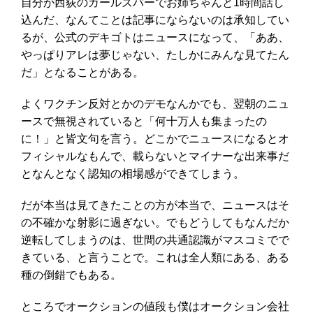
自分が西荻のガールズバーでお姉ちゃんと1時間話し
込んだ、なんてことは記事にならないのは承知してい
るが、公式のデキゴトはニュースになって、「ああ、
やっぱりアレは夢じゃない、たしかにみんな見てたん
だ」となることがある。
よくワクチン反対とかのデモなんかでも、翌朝のニュ
ースで無視されていると「何十万人も集まったの
に！」と皆文句を言う。どこかでニュースになるとオ
フィシャルなもんで、載らないとマイナーな出来事だ
となんとなく認知の相場感ができてしまう。
だが本当は見てきたことの方が本当で、ニュースはそ
の不確かな射影に過ぎない。でもどうしてもなんだか
逆転してしまうのは、世間の共通認識がマスコミでで
きている、と言うことで。これは全人類にある、ある
種の倒錯でもある。
ところでオークションの値段も僕はオークション会社