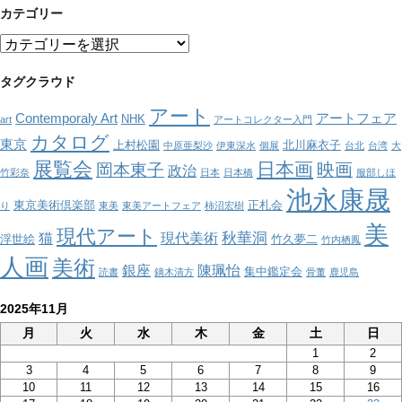
カテゴリー
カ
テ
ゴ
タグクラウド
リ
アート
ー
Contemporaly Art
アートフェア
NHK
art
アートコレクター入門
カタログ
東京
上村松園
北川麻衣子
中原亜梨沙
伊東深水
個展
台北
台湾
大
展覧会
日本画
映画
岡本東子
政治
竹彩奈
日本
日本橋
服部しほ
池永康晟
東京美術倶楽部
正札会
り
東美
東美アートフェア
柿沼宏樹
美
現代アート
秋華洞
猫
現代美術
浮世絵
竹久夢二
竹内栖鳳
人画
美術
銀座
陳珮怡
集中鑑定会
読書
鏑木清方
骨董
鹿児島
2025年11月
月
火
水
木
金
土
日
1
2
3
4
5
6
7
8
9
10
11
12
13
14
15
16