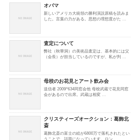
オバマ
新しいアメリカ大統領の勝利演説原稿を読みま
した。言葉の力がある。思想の理想度がた …
査定について
弊社（秋華洞）の美術品査定は、基本的には父
（会長）が担当しているのですが、私が判 …
母校のお花見とアート飲み会
送信者 2009^634同窓会他 母校武蔵で花見同窓
会があるので出席。武蔵は相変 …
クリスティーズオークション：葛飾北
斎
葛飾北斎の富士の絵が6800万で落札されたとい
うことで、話題になっています。ロン …