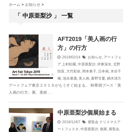
ホーム
>
お知らせ
>
「 中原亜梨沙 」 一覧
AFT2019「美人画の行
方」の行方
2019/02/14
お知らせ
,
アートフェ
ア
上村松園
,
中原亜梨沙
,
伊東深水
,
北野
恒富
,
大竹彩奈
,
岡本東子
,
日本画
,
木谷千
種
,
池永康晟
,
美人画
,
蒼野甘夏
,
鏑木清方
アートフェア東京２０１９がもうすぐ始まる。 秋華洞ブース「美
人画の行方」展、美術 …
中原亜梨沙個展始まる
2018/12/07
展覧会
クリスマスア
ートフェスタ
,
中原亜梨沙
,
個展
,
展覧会
,