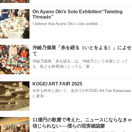
On Ayano Oki’s Solo Exhibition“Twisting
Threads”
I believe that Ayano Oki’s solo exhibiti …
沖綾乃個展「糸を縒る（いとをよる）」によせ
て
沖綾乃個展「糸を縒る」は、沖綾乃という作家にとって
も、私ども秋華洞にとっても「家 …
KOGEI ART FAIR 2025
今年も昨年に続いて、金沢でのKOGEI Art Fair Kanazawa
に参加 …
11億円の歌麿で考えた。ニュースにならなきゃ
信じられない──僕らの現実確認癖