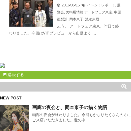
2016/05/15
イベントレポート
,
展
覧会
,
美術展情報
アートフェア東京
,
中原
亜梨沙
,
岡本東子
,
池永康晟
ふう。 アートフェア東京、昨日で終
わりました。今回はVIPプレビューから出足よく …
購読する
NEW POST
画廊の夜会と、岡本東子の描く物語
画廊の夜会が終わりました。今回もかなりたくさんの方に
ご来店いただきました。世の中 …