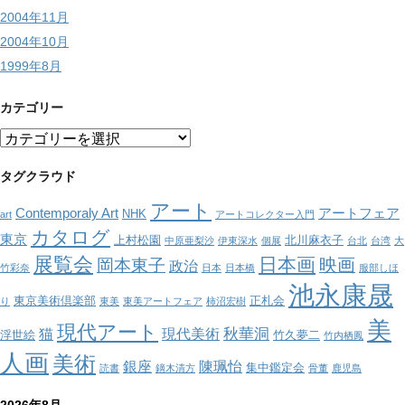
2004年11月
2004年10月
1999年8月
カテゴリー
カ
テ
ゴ
タグクラウド
リ
アート
ー
Contemporaly Art
アートフェア
NHK
art
アートコレクター入門
カタログ
東京
上村松園
北川麻衣子
中原亜梨沙
伊東深水
個展
台北
台湾
大
展覧会
日本画
映画
岡本東子
政治
竹彩奈
日本
日本橋
服部しほ
池永康晟
東京美術倶楽部
正札会
り
東美
東美アートフェア
柿沼宏樹
美
現代アート
秋華洞
猫
現代美術
浮世絵
竹久夢二
竹内栖鳳
人画
美術
銀座
陳珮怡
集中鑑定会
読書
鏑木清方
骨董
鹿児島