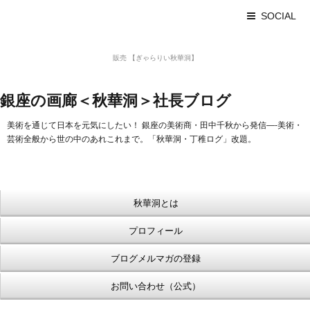
SOCIAL
美術品 買取 【Ginza秋華洞】
販売 【ぎゃらりい秋華洞】
浮世絵【Shukado オンラインショップ】
銀座の画廊＜秋華洞＞社長ブログ
美術を通じて日本を元気にしたい！ 銀座の美術商・田中千秋から発信—-美術・
芸術全般から世の中のあれこれまで。「秋華洞・丁稚ログ」改題。
秋華洞とは
プロフィール
ブログメルマガの登録
お問い合わせ（公式）