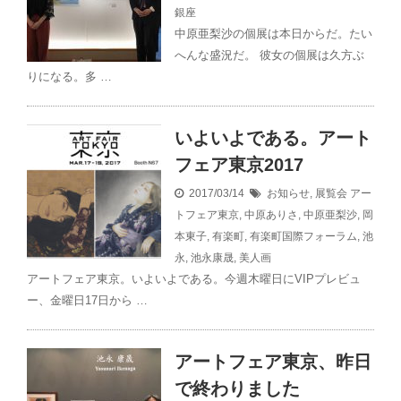
銀座
中原亜梨沙の個展は本日からだ。たい
へんな盛況だ。 彼女の個展は久方ぶ
りになる。多 …
いよいよである。アート
フェア東京2017
2017/03/14
お知らせ
,
展覧会
アー
トフェア東京
,
中原ありさ
,
中原亜梨沙
,
岡
本東子
,
有楽町
,
有楽町国際フォーラム
,
池
永
,
池永康晟
,
美人画
アートフェア東京。いよいよである。今週木曜日にVIPプレビュ
ー、金曜日17日から …
アートフェア東京、昨日
で終わりました