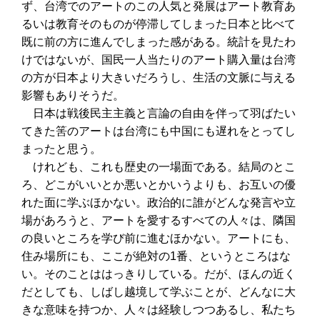
ず、台湾でのアートのこの人気と発展はアート教育あ
るいは教育そのものが停滞してしまった日本と比べて
既に前の方に進んでしまった感がある。統計を見たわ
けではないが、国民一人当たりのアート購入量は台湾
の方が日本より大きいだろうし、生活の文脈に与える
影響もありそうだ。
日本は戦後民主主義と言論の自由を伴って羽ばたい
てきた筈のアートは台湾にも中国にも遅れをとってし
まったと思う。
けれども、これも歴史の一場面である。結局のとこ
ろ、どこがいいとか悪いとかいうよりも、お互いの優
れた面に学ぶほかない。政治的に誰がどんな発言や立
場があろうと、アートを愛するすべての人々は、隣国
の良いところを学び前に進むほかない。アートにも、
住み場所にも、ここが絶対の1番、というところはな
い。そのことははっきりしている。だが、ほんの近く
だとしても、しばし越境して学ぶことが、どんなに大
きな意味を持つか、人々は経験しつつあるし、私たち