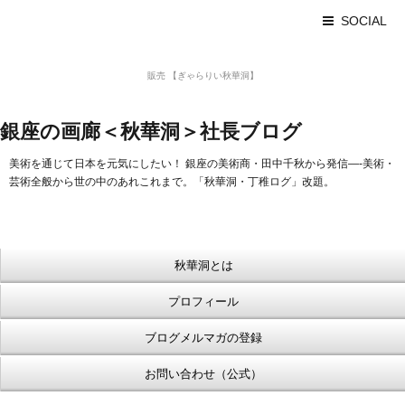
SOCIAL
美術品 買取 【Ginza秋華洞】
販売 【ぎゃらりい秋華洞】
浮世絵【Shukado オンラインショップ】
銀座の画廊＜秋華洞＞社長ブログ
美術を通じて日本を元気にしたい！ 銀座の美術商・田中千秋から発信—-美術・
芸術全般から世の中のあれこれまで。「秋華洞・丁稚ログ」改題。
秋華洞とは
プロフィール
ブログメルマガの登録
お問い合わせ（公式）