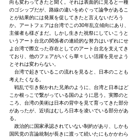
向も変わってきたと聞く。それは表面的に見ると一種
のゴシップだが、路線の違いをめぐって論争があるこ
とが結果的には発展を促してきたと言えないだろう
か。アートフェアは台湾でこの30年乱立傾向にあり、
主催者も様ざまだ。しかし生きた祝祭にしていこうと
いうアート台北の関係者の連続的な努力はいずれにせ
よ台湾で際立った存在としてのアート台北を支えてき
ており、他のフェアがいくら華々しい活躍を見せよう
とそれは変わらない。
台湾で起きているこの流れを見ると、日本のことも
考えたくなる。
戦乱で引き裂かれた兄弟のように、台湾と日本はど
こか根っこで繋がっている国のように思う。実際のと
ころ、台湾の美術は日本の背中を見て育ってきた部分
があったが、近頃はむしろ日本を凌いでいる部分があ
る。
政治的に国家承認されていない制約があり、しかも
国民党の言論統制が長きに渡って続いたにもかかわら