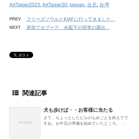
ArtTaipei2023
,
ArtTaipei30
,
taiwan
,
台北
,
台湾
PREV
フリーズソウルとKIAFに行ってきました。
NEXT
原宿でカプーア。水面下の現実の露出。
関連記事
犬も歩けば・・お客様に当たる
さて、ちょっとしたビルのもめごとを終えてで
すね、お中元の準備を始めていたところ。 …