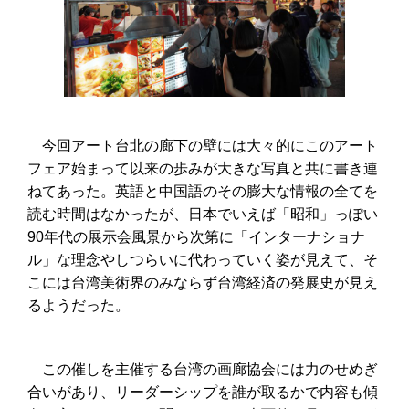
今回アート台北の廊下の壁には大々的にこのアート
フェア始まって以来の歩みが大きな写真と共に書き連
ねてあった。英語と中国語のその膨大な情報の全てを
読む時間はなかったが、日本でいえば「昭和」っぽい
90年代の展示会風景から次第に「インターナショナ
ル」な理念やしつらいに代わっていく姿が見えて、そ
こには台湾美術界のみならず台湾経済の発展史が見え
るようだった。
この催しを主催する台湾の画廊協会には力のせめぎ
合いがあり、リーダーシップを誰が取るかで内容も傾