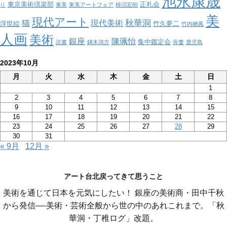
池永康晟
東京美術倶楽部
正札会
り
東美
東美アートフェア
柿沼宏樹
美
現代アート
秋華洞
猫
現代美術
浮世絵
竹久夢二
竹内栖鳳
人画
美術
銀座
陳珮怡
集中鑑定会
読書
鏑木清方
骨董
鹿児島
2023年10月
月
火
水
木
金
土
日
1
2
3
4
5
6
7
8
9
10
11
12
13
14
15
16
17
18
19
20
21
22
23
24
25
26
27
28
29
30
31
« 9月
12月 »
アート台北戻ってきて思うこと
美術を通じて日本を元気にしたい！ 銀座の美術商・田中千秋
から発信—-美術・芸術全般から世の中のあれこれまで。「秋
華洞・丁稚ログ」改題。