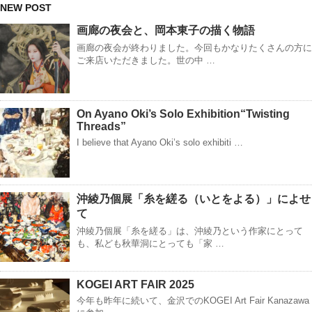
NEW POST
画廊の夜会と、岡本東子の描く物語
画廊の夜会が終わりました。今回もかなりたくさんの方に
ご来店いただきました。世の中 …
On Ayano Oki’s Solo Exhibition“Twisting
Threads”
I believe that Ayano Oki’s solo exhibiti …
沖綾乃個展「糸を縒る（いとをよる）」によせ
て
沖綾乃個展「糸を縒る」は、沖綾乃という作家にとって
も、私ども秋華洞にとっても「家 …
KOGEI ART FAIR 2025
今年も昨年に続いて、金沢でのKOGEI Art Fair Kanazawa