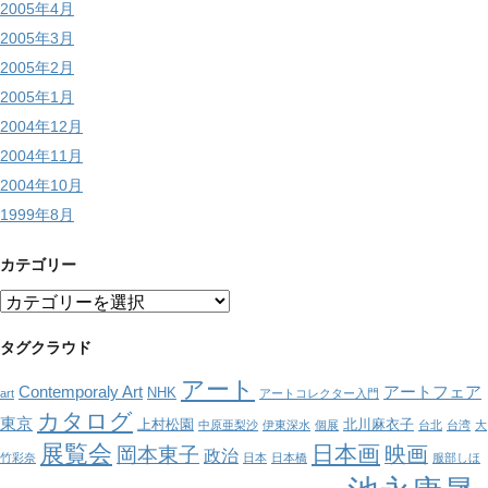
2005年4月
2005年3月
2005年2月
2005年1月
2004年12月
2004年11月
2004年10月
1999年8月
カテゴリー
カ
テ
ゴ
タグクラウド
リ
アート
ー
Contemporaly Art
アートフェア
NHK
art
アートコレクター入門
カタログ
東京
上村松園
北川麻衣子
中原亜梨沙
伊東深水
個展
台北
台湾
大
展覧会
日本画
映画
岡本東子
政治
竹彩奈
日本
日本橋
服部しほ