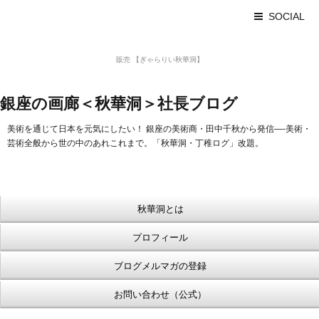
SOCIAL
美術品 買取 【Ginza秋華洞】
販売 【ぎゃらりい秋華洞】
浮世絵【Shukado オンラインショップ】
銀座の画廊＜秋華洞＞社長ブログ
美術を通じて日本を元気にしたい！ 銀座の美術商・田中千秋から発信—-美術・
芸術全般から世の中のあれこれまで。「秋華洞・丁稚ログ」改題。
秋華洞とは
プロフィール
ブログメルマガの登録
お問い合わせ（公式）