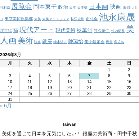
展覧会
日本画
映画
岡本東子
政治
竹彩奈
日本
日本橋
服部しほ
池永康晟
東京美術倶楽部
正札会
り
東美
東美アートフェア
柿沼宏樹
美
現代アート
秋華洞
猫
現代美術
浮世絵
竹久夢二
竹内栖鳳
人画
美術
銀座
陳珮怡
集中鑑定会
読書
鏑木清方
骨董
鹿児島
2026年8月
月
火
水
木
金
土
日
1
2
3
4
5
6
7
8
9
10
11
12
13
14
15
16
17
18
19
20
21
22
23
24
25
26
27
28
29
30
31
« 6月
taiwan
美術を通じて日本を元気にしたい！ 銀座の美術商・田中千秋