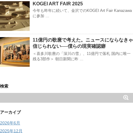
KOGEI ART FAIR 2025
今年も昨年に続いて、金沢でのKOGEI Art Fair Kanazawa
に参加 …
11億円の歌麿で考えた。ニュースにならなきゃ
信じられない──僕らの現実確認癖
＜喜多川歌麿の「深川の雪」、11億円で落札 国内に唯一
残る3部作＞ 朝日新聞に昨 …
検索
アーカイブ
2026年6月
2025年12月