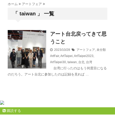
ホーム
>
アートフェア
>
「 taiwan 」 一覧
アート台北戻ってきて思
うこと
2023/10/28
アートフェア
,
未分類
ArtFair
,
ArtTaipei
,
ArtTaipei2023
,
ArtTaipei30
,
taiwan
,
台北
,
台湾
台湾に行ったのはもう何度目になる
のだろう。アート台北に参加したのは記録を見れば …
購読する