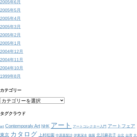
2005年6月
2005年5月
2005年4月
2005年3月
2005年2月
2005年1月
2004年12月
2004年11月
2004年10月
1999年8月
カテゴリー
カ
テ
ゴ
タグクラウド
リ
アート
ー
Contemporaly Art
アートフェア
NHK
art
アートコレクター入門
カタログ
東京
上村松園
北川麻衣子
中原亜梨沙
伊東深水
個展
台北
台湾
大