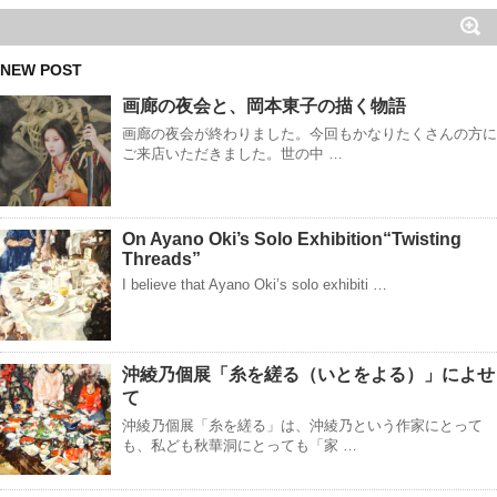
NEW POST
画廊の夜会と、岡本東子の描く物語
画廊の夜会が終わりました。今回もかなりたくさんの方に
ご来店いただきました。世の中 …
On Ayano Oki’s Solo Exhibition“Twisting
Threads”
I believe that Ayano Oki’s solo exhibiti …
沖綾乃個展「糸を縒る（いとをよる）」によせ
て
沖綾乃個展「糸を縒る」は、沖綾乃という作家にとって
も、私ども秋華洞にとっても「家 …