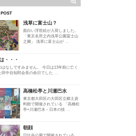
 POST
浅草に富士山？
面白い浮世絵が入荷しました。
「東京名所之内浅草公園冨士山
之圖」 浅草に富士山が …
は・・・
のはなしですみません。 今日は13年前に亡く
た田中自知郎会長の命日でした …
高橋松亭と川瀬巴水
東京都大田区の大田区立郷土資
料館で開催されている 「高橋松
亭×川瀬巴水－日本の技 …
朝顔
日比谷公園で開催されている