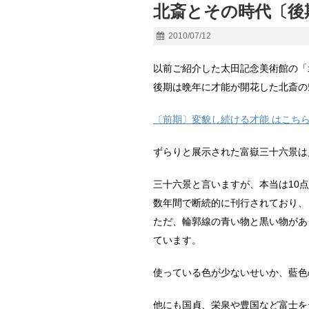
北斎とその時代〔後
2010/07/12
以前ご紹介した太田記念美術館の「
後期は晩年に才能が開花した北斎の
〔前期〕変貌し続ける才能 はこち
ずらりと展示された富嶽三十六景は
三十六景と言いますが、本当は10点
数年間で断続的に刊行されており、
ただ、輪郭線の青い物と黒い物があ
ています。
使っている色が少ないせいか、藍色
他にも国貞、栄泉や豊国など富士を