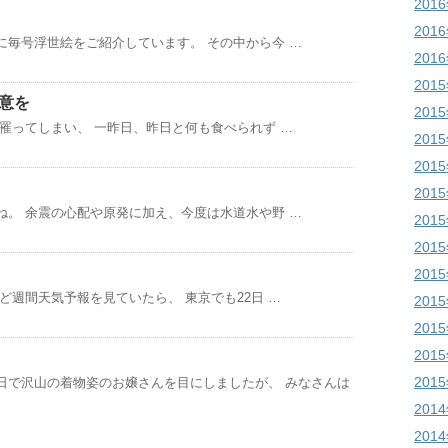
201
201
に毎号浮世絵をご紹介しています。 その中から今 …
201
201
意を
201
罹ってしまい、 一昨日、昨日と何も食べられず …
201
201
201
ね。 余震の心配や原発に加え、今度は水道水や野 …
201
201
201
ど週間天気予報を見ていたら、 東京でも22日 …
201
201
201
201
日で沢山の着物姿のお嬢さんを目にしましたが、 みなさんは
201
201