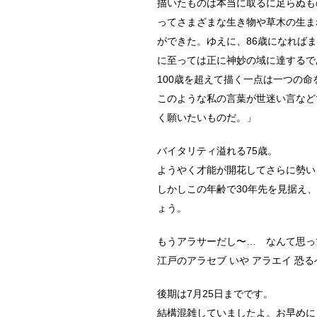
描いたものは本当に取るに足らぬも
ってさまざまな生き物や草木の生ま
ができた。ゆえに、86歳になればま
に至っては正に神妙の域に達するで
100歳を超えて描く一点は一つの
このような私の言葉が世迷い言など
く願いたいものだ。」
バイタリティ溢れる75歳。
ようやく才能が開花してさらに勢い
しかしこの年齢で30年先を見据え
ょう。
もうアラサーだし〜… なんて思っ
江戸のアラセブ いや アラエイ 恐
後期は7月25日までです。
結構混雑していましたよ。お早めに