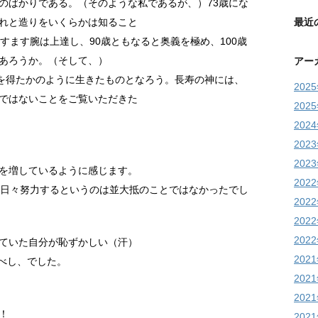
のばかりである。（そのような私であるが、）73歳にな
最近
れと造りをいくらかは知ること
すます腕は上達し、90歳ともなると奥義を極め、100歳
あろうか。（そして、）
アー
命を得たかのように生きたものとなろう。長寿の神には、
202
ではないことをご覧いただきた
202
202
202
202
を増しているように感じます。
202
、日々努力するというのは並大抵のことではなかったでし
202
202
202
ていた自分が恥ずかしい（汗）
202
るべし、でした。
202
202
！
202