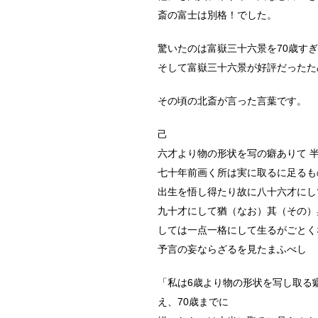
斎の富士は別格！でした。
驚いたのは富嶽三十六景を70歳す
そして富嶽三十六景が好評だったた
その頃の北斎が言った言葉です。
己
六才より物の形状を写の癖ありて 
七十年前画く所は実に取るに足るも
出生を悟し得たり故に八十六才にし
九十才にして猶（なお）其（その）
しては一点一格にして生るがごとく
予言の妄ならざるを見たまふべし
「私は6歳より物の形状を写し取る
え、70歳までに