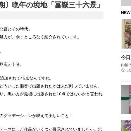
期〕晩年の境地「冨嶽三十六景」
NEW
北斎とその時代」
魅力が、余すところなく紹介されています。
ら
今日
見応え十分。
内輪
なっ
追加されて46点なんですね。
どういった順番で出版されたかは未だ判っていません。
り、黒い方が最後に出版された10点ではないかと言われ
のグラデーションが映えて美しいこと！
テーマにした作品がいくつか展示されていましたが、北