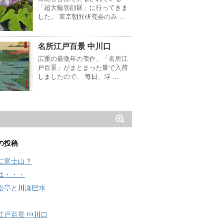
「超大輪朝顔展」に行ってきま
した。 東京朝顔研究会のみ …
名所江戸百景 中川口
広重の最晩年の傑作、「名所江
戸百景」がまとまった量で入荷
しましたので、 毎日、浮 …
の投稿
に富士山？
は・・・
松亭と川瀬巴水
江戸百景 中川口