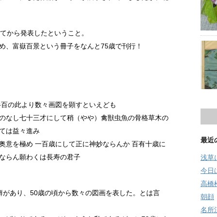
ぎてから発表したということ。
め、富嶽百景という冊子をなんと75歳で刊行！
半百の此より数々画図を顕すといえども
のなし七十三才にして稍（やや）禽獣虫魚の骨格草木の
ては益々進み
最近
奥意を極め 一百歳にして正に神妙ならんか 百有十歳に
ならん願わくは長寿の君子
浅草
今日
高橋
癖があり、50歳の頃から数々の図画を表した。とは言
朝顔
名所