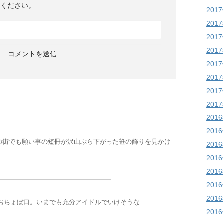
てください。
201
201
201
201
201
201
201
201
201
201
の街でも願い事の短冊が沢山ぶら下がった笹の飾りを見かけ
201
201
201
201
201
おちょぼ口。いまでも充分アイドルでいけそうな …
201