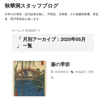
秋華洞スタッフブログ
日本の古美術・近代絵画を軸に、浮世絵、古典籍、その他書画骨董。茶道
具、西洋美術品も扱います。
ホーム
>
作品紹介
>
「 月別アーカイブ：2020年05月
」 一覧
藤の季節
2020/05/11
作品紹介
,
浮世
絵