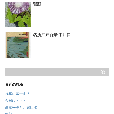
朝顔
名所江戸百景 中川口
最近の投稿
浅草に富士山？
今日は・・・
高橋松亭と川瀬巴水