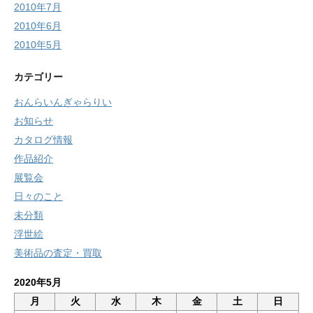
2010年7月
2010年6月
2010年5月
カテゴリー
おんらいんぎゃらりい
お知らせ
カタログ情報
作品紹介
展覧会
日々のこと
未分類
浮世絵
美術品の査定・買取
2020年5月
月
火
水
木
金
土
日