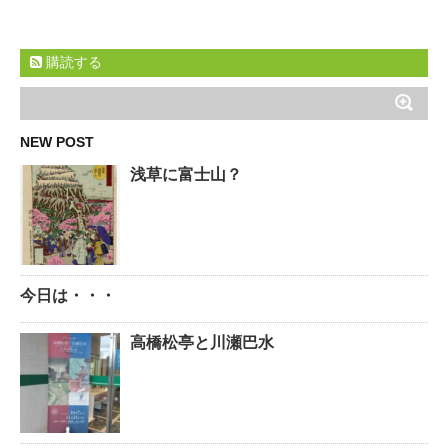
購読する
NEW POST
浅草に富士山？
今日は・・・
高橋松亭と川瀬巴水