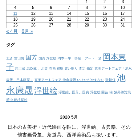
1
2
3
4
5
6
7
8
9
10
11
12
13
14
15
16
17
18
19
20
21
22
23
24
25
26
27
28
29
30
31
« 4月
6月 »
タグ
岡本東
国芳
北斎
吉田博
国貞 浮世絵
岡本一平 掛軸 アート 酒
子
忠臣蔵
忠臣蔵 、北斎
春画 買取 買い取り 査定 鑑定
東美アートフェア「池永
池
康晟 日本画展」
東美アートフェア 池永康晟 いけながやすなり
歌舞伎
永康晟
浮世絵
浮世絵、国芳、国貞
浮世絵 園芸
猫
紫外線対策
若冲 動植綵絵
2020 5月
日本の古美術・近代絵画を軸に、浮世絵、古典籍、その
他書画骨董。茶道具、西洋美術品も扱います。