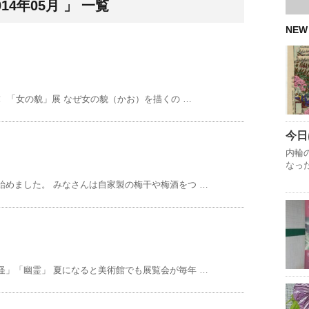
4年05月 」 一覧
NEW
！ 「女の貌」展 なぜ女の貌（かお）を描くの …
今日
内輪
なっ
始めました。 みなさんは自家製の梅干や梅酒をつ …
怪」「幽霊」 夏になると美術館でも展覧会が毎年 …