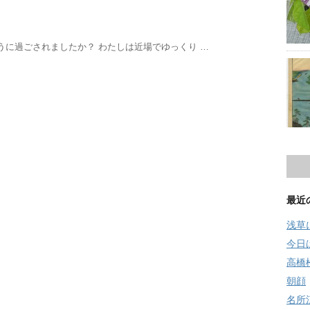
うに過ごされましたか？ わたしは近場でゆっくり …
最近
浅草
今日
高橋
朝顔
名所