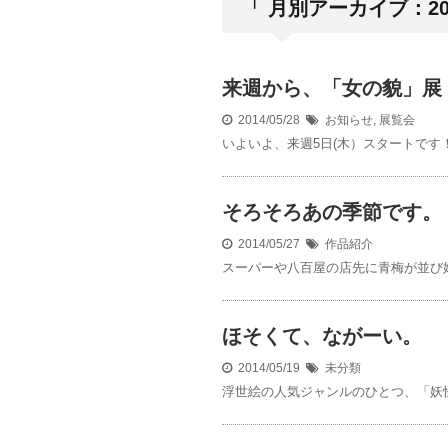
「 月別アーカイブ：201
来週から、「女の貌」展
2014/05/28
お知らせ
,
展覧会
いよいよ、来週5日(木）スタートです
そろそろあの季節です。
2014/05/27
作品紹介
スーパーや八百屋の店先に青梅が並び
ほそくて、ながーい。
2014/05/19
未分類
浮世絵の人気ジャンルのひとつ、「妖