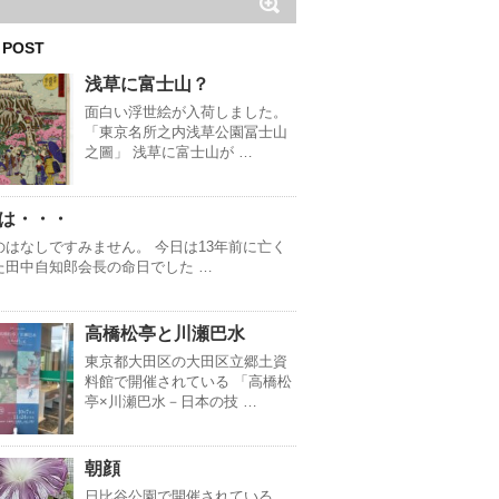
 POST
浅草に富士山？
面白い浮世絵が入荷しました。
「東京名所之内浅草公園冨士山
之圖」 浅草に富士山が …
は・・・
のはなしですみません。 今日は13年前に亡く
た田中自知郎会長の命日でした …
高橋松亭と川瀬巴水
東京都大田区の大田区立郷土資
料館で開催されている 「高橋松
亭×川瀬巴水－日本の技 …
朝顔
日比谷公園で開催されている