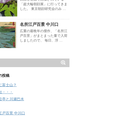
「超大輪朝顔展」に行ってきま
した。 東京朝顔研究会のみ …
名所江戸百景 中川口
広重の最晩年の傑作、「名所江
戸百景」がまとまった量で入荷
しましたので、 毎日、浮 …
の投稿
に富士山？
は・・・
松亭と川瀬巴水
江戸百景 中川口