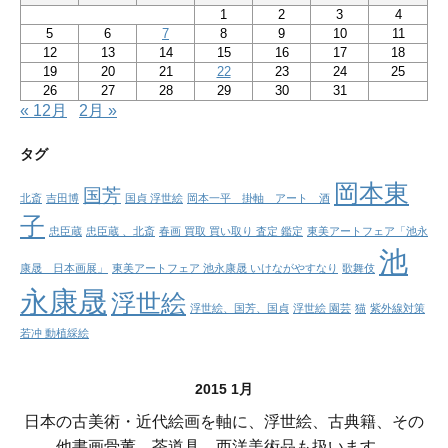
1
2
3
4
5
6
7
8
9
10
11
12
13
14
15
16
17
18
19
20
21
22
23
24
25
26
27
28
29
30
31
« 12月
2月 »
タグ
岡本東
国芳
北斎
吉田博
国貞 浮世絵
岡本一平 掛軸 アート 酒
子
忠臣蔵
忠臣蔵 、北斎
春画 買取 買い取り 査定 鑑定
東美アートフェア「池永
池
康晟 日本画展」
東美アートフェア 池永康晟 いけながやすなり
歌舞伎
永康晟
浮世絵
浮世絵、国芳、国貞
浮世絵 園芸
猫
紫外線対策
若冲 動植綵絵
2015 1月
日本の古美術・近代絵画を軸に、浮世絵、古典籍、その
他書画骨董。茶道具、西洋美術品も扱います。