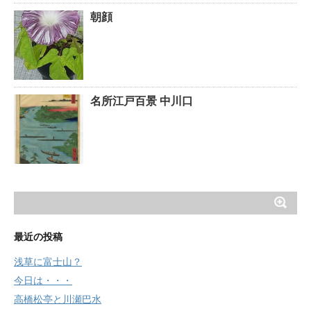
朝顔
名所江戸百景 中川口
最近の投稿
浅草に富士山？
今日は・・・
高橋松亭と川瀬巴水