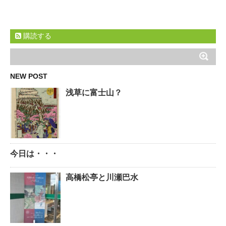
購読する
NEW POST
浅草に富士山？
今日は・・・
高橋松亭と川瀬巴水