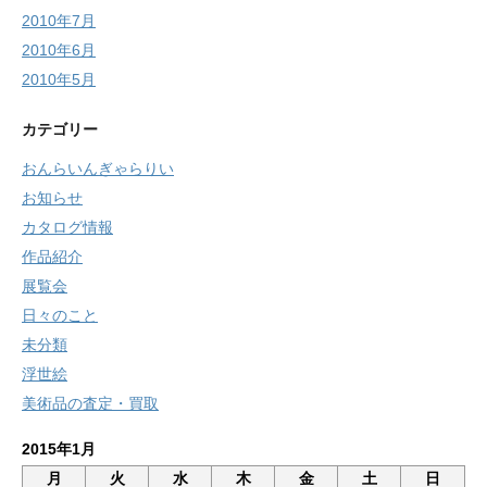
2010年7月
2010年6月
2010年5月
カテゴリー
おんらいんぎゃらりい
お知らせ
カタログ情報
作品紹介
展覧会
日々のこと
未分類
浮世絵
美術品の査定・買取
2015年1月
月
火
水
木
金
土
日