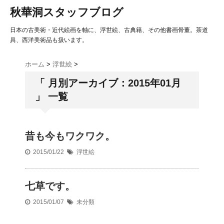
秋華洞スタッフブログ
日本の古美術・近代絵画を軸に、浮世絵、古典籍、その他書画骨董。茶道
具、西洋美術品も扱います。
ホーム
>
浮世絵
>
「 月別アーカイブ：2015年01月
」 一覧
昔も今もワクワク。
2015/01/22
浮世絵
七草です。
2015/01/07
未分類