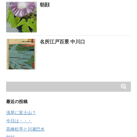
朝顔
名所江戸百景 中川口
最近の投稿
浅草に富士山？
今日は・・・
高橋松亭と川瀬巴水