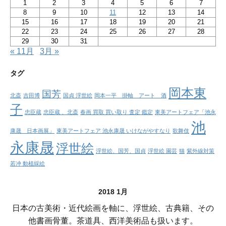
1
2
3
4
5
6
7
8
9
10
11
12
13
14
15
16
17
18
19
20
21
22
23
24
25
26
27
28
29
30
31
« 11月
3月 »
タグ
岡本東
国芳
北斎
吉田博
国貞 浮世絵
岡本一平 掛軸 アート 酒
子
忠臣蔵
忠臣蔵 、北斎
春画 買取 買い取り 査定 鑑定
東美アートフェア「池永
池
康晟 日本画展」
東美アートフェア 池永康晟 いけながやすなり
歌舞伎
永康晟
浮世絵
浮世絵、国芳、国貞
浮世絵 園芸
猫
紫外線対策
若冲 動植綵絵
2018 1月
日本の古美術・近代絵画を軸に、浮世絵、古典籍、その
他書画骨董。茶道具、西洋美術品も扱います。