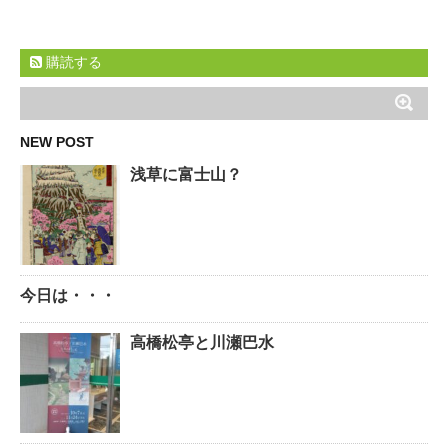
購読する
NEW POST
浅草に富士山？
今日は・・・
高橋松亭と川瀬巴水