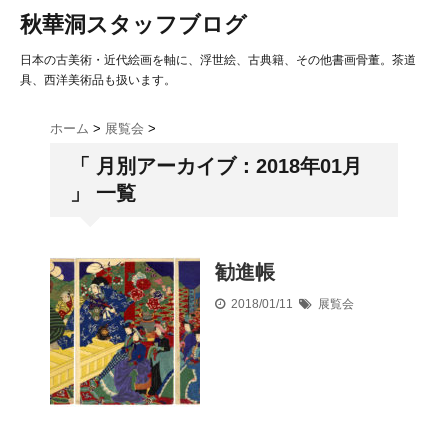
秋華洞スタッフブログ
日本の古美術・近代絵画を軸に、浮世絵、古典籍、その他書画骨董。茶道
具、西洋美術品も扱います。
ホーム
>
展覧会
>
「 月別アーカイブ：2018年01月
」 一覧
勧進帳
2018/01/11
展覧会