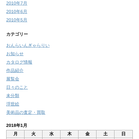
2010年7月
2010年6月
2010年5月
カテゴリー
おんらいんぎゃらりい
お知らせ
カタログ情報
作品紹介
展覧会
日々のこと
未分類
浮世絵
美術品の査定・買取
2018年1月
月
火
水
木
金
土
日