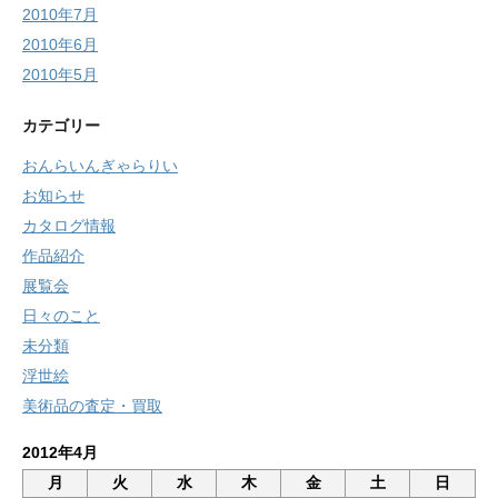
2010年7月
2010年6月
2010年5月
カテゴリー
おんらいんぎゃらりい
お知らせ
カタログ情報
作品紹介
展覧会
日々のこと
未分類
浮世絵
美術品の査定・買取
2012年4月
月
火
水
木
金
土
日