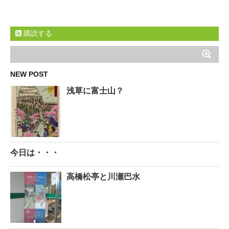
購読する
NEW POST
浅草に富士山？
今日は・・・
高橋松亭と川瀬巴水