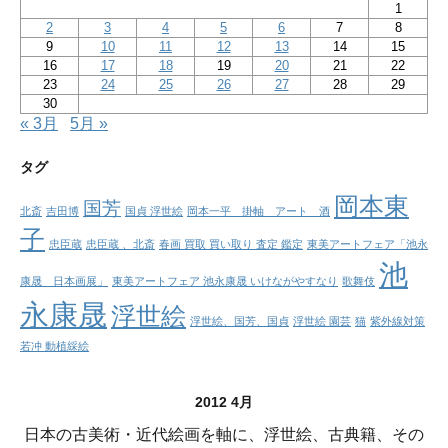
1
2
3
4
5
6
7
8
9
10
11
12
13
14
15
16
17
18
19
20
21
22
23
24
25
26
27
28
29
30
« 3月
5月 »
タグ
岡本東
国芳
北斎
吉田博
国貞 浮世絵
岡本一平 掛軸 アート 酒
子
忠臣蔵
忠臣蔵 、北斎
春画 買取 買い取り 査定 鑑定
東美アートフェア「池永
池
康晟 日本画展」
東美アートフェア 池永康晟 いけながやすなり
歌舞伎
永康晟
浮世絵
浮世絵、国芳、国貞
浮世絵 園芸
猫
紫外線対策
若冲 動植綵絵
2012 4月
日本の古美術・近代絵画を軸に、浮世絵、古典籍、その