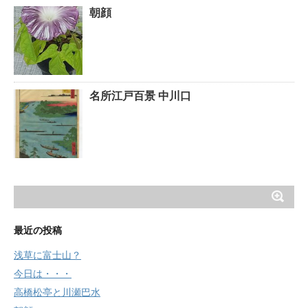
朝顔
名所江戸百景 中川口
最近の投稿
浅草に富士山？
今日は・・・
高橋松亭と川瀬巴水