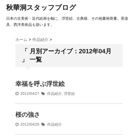
秋華洞スタッフブログ
日本の古美術・近代絵画を軸に、浮世絵、古典籍、その他書画骨董。茶道
具、西洋美術品も扱います。
ホーム
>
作品紹介
>
「 月別アーカイブ：2012年04月
」 一覧
幸福を呼ぶ浮世絵
2012/04/27
作品紹介
,
浮世絵
桜の強さ
2012/04/26
作品紹介