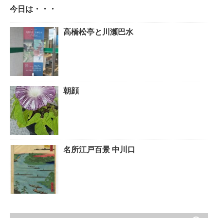
今日は・・・
高橋松亭と川瀬巴水
朝顔
名所江戸百景 中川口