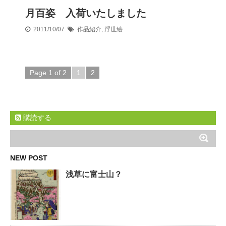
月百姿 入荷いたしました
2011/10/07
作品紹介
,
浮世絵
Page 1 of 2
1
2
購読する
NEW POST
浅草に富士山？