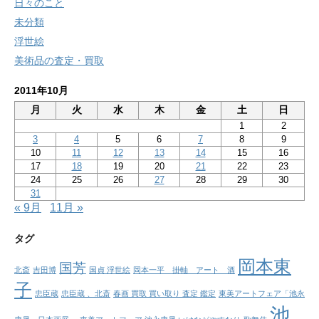
日々のこと
未分類
浮世絵
美術品の査定・買取
2011年10月
月
火
水
木
金
土
日
1
2
3
4
5
6
7
8
9
10
11
12
13
14
15
16
17
18
19
20
21
22
23
24
25
26
27
28
29
30
31
« 9月
11月 »
タグ
岡本東
国芳
北斎
吉田博
国貞 浮世絵
岡本一平 掛軸 アート 酒
子
忠臣蔵
忠臣蔵 、北斎
春画 買取 買い取り 査定 鑑定
東美アートフェア「池永
池