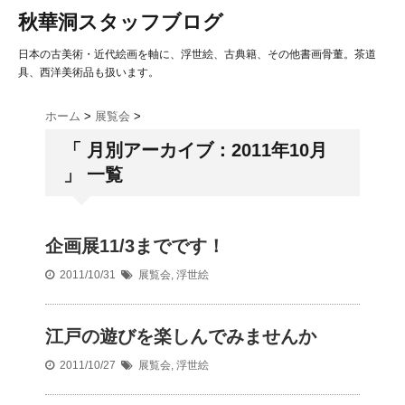
秋華洞スタッフブログ
日本の古美術・近代絵画を軸に、浮世絵、古典籍、その他書画骨董。茶道
具、西洋美術品も扱います。
ホーム
>
展覧会
>
「 月別アーカイブ：2011年10月
」 一覧
企画展11/3までです！
2011/10/31
展覧会
,
浮世絵
江戸の遊びを楽しんでみませんか
2011/10/27
展覧会
,
浮世絵