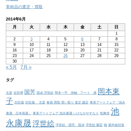
美術品の査定・買取
2014年6月
月
火
水
木
金
土
日
1
2
3
4
5
6
7
8
9
10
11
12
13
14
15
16
17
18
19
20
21
22
23
24
25
26
27
28
29
30
« 5月
7月 »
タグ
岡本東
国芳
北斎
吉田博
国貞 浮世絵
岡本一平 掛軸 アート 酒
子
忠臣蔵
忠臣蔵 、北斎
春画 買取 買い取り 査定 鑑定
東美アートフェア「池永
池
康晟 日本画展」
東美アートフェア 池永康晟 いけながやすなり
歌舞伎
永康晟
浮世絵
浮世絵、国芳、国貞
浮世絵 園芸
猫
紫外線対策