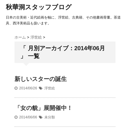
秋華洞スタッフブログ
日本の古美術・近代絵画を軸に、浮世絵、古典籍、その他書画骨董。茶道
具、西洋美術品も扱います。
ホーム
>
浮世絵
>
「 月別アーカイブ：2014年06月
」 一覧
新しいスターの誕生
2014/06/26
浮世絵
「女の貌」展開催中！
2014/06/06
未分類