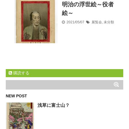
明治の浮世絵～役者
絵～
2021/05/07
展覧会
,
未分類
購読する
NEW POST
浅草に富士山？