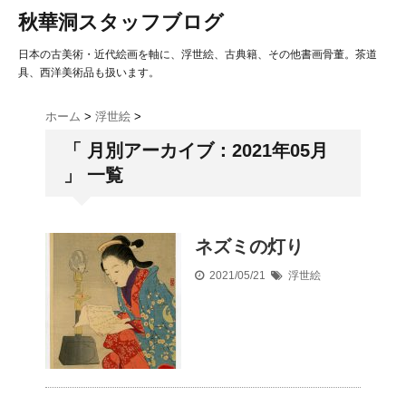
秋華洞スタッフブログ
日本の古美術・近代絵画を軸に、浮世絵、古典籍、その他書画骨董。茶道
具、西洋美術品も扱います。
ホーム
>
浮世絵
>
「 月別アーカイブ：2021年05月
」 一覧
ネズミの灯り
2021/05/21
浮世絵