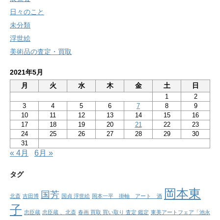
日々のこと
未分類
浮世絵
美術品の査定・買取
2021年5月
月
火
水
木
金
土
日
1
2
3
4
5
6
7
8
9
10
11
12
13
14
15
16
17
18
19
20
21
22
23
24
25
26
27
28
29
30
31
« 4月
6月 »
タグ
岡本東
国芳
北斎
吉田博
国貞 浮世絵
岡本一平 掛軸 アート 酒
子
忠臣蔵
忠臣蔵 、北斎
春画 買取 買い取り 査定 鑑定
東美アートフェア「池永