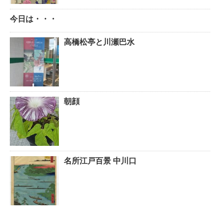
今日は・・・
高橋松亭と川瀬巴水
朝顔
名所江戸百景 中川口