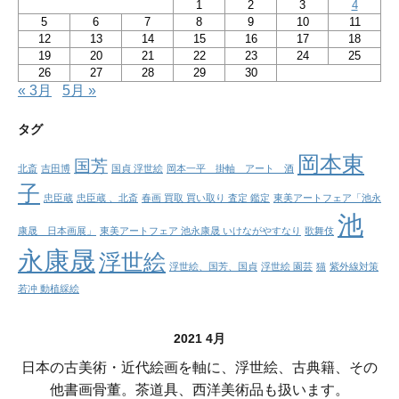
1
2
3
4
5
6
7
8
9
10
11
12
13
14
15
16
17
18
19
20
21
22
23
24
25
26
27
28
29
30
« 3月
5月 »
タグ
岡本東
国芳
北斎
吉田博
国貞 浮世絵
岡本一平 掛軸 アート 酒
子
忠臣蔵
忠臣蔵 、北斎
春画 買取 買い取り 査定 鑑定
東美アートフェア「池永
池
康晟 日本画展」
東美アートフェア 池永康晟 いけながやすなり
歌舞伎
永康晟
浮世絵
浮世絵、国芳、国貞
浮世絵 園芸
猫
紫外線対策
若冲 動植綵絵
2021 4月
日本の古美術・近代絵画を軸に、浮世絵、古典籍、その
他書画骨董。茶道具、西洋美術品も扱います。