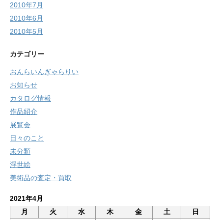
2010年7月
2010年6月
2010年5月
カテゴリー
おんらいんぎゃらりい
お知らせ
カタログ情報
作品紹介
展覧会
日々のこと
未分類
浮世絵
美術品の査定・買取
2021年4月
月
火
水
木
金
土
日