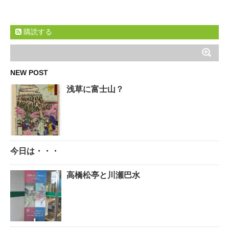
購読する
NEW POST
浅草に富士山？
今日は・・・
高橋松亭と川瀬巴水