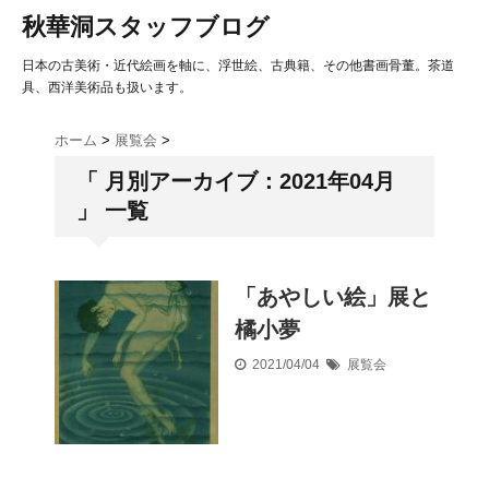
秋華洞スタッフブログ
日本の古美術・近代絵画を軸に、浮世絵、古典籍、その他書画骨董。茶道
具、西洋美術品も扱います。
ホーム
>
展覧会
>
「 月別アーカイブ：2021年04月
」 一覧
「あやしい絵」展と
橘小夢
2021/04/04
展覧会