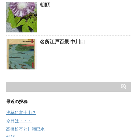
朝顔
名所江戸百景 中川口
最近の投稿
浅草に富士山？
今日は・・・
高橋松亭と川瀬巴水