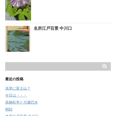
名所江戸百景 中川口
最近の投稿
浅草に富士山？
今日は・・・
高橋松亭と川瀬巴水
朝顔