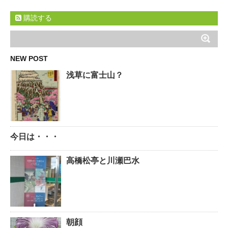
購読する
NEW POST
浅草に富士山？
今日は・・・
高橋松亭と川瀬巴水
朝顔