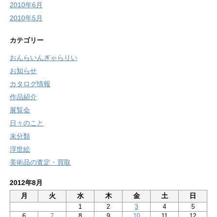
2010年6月
2010年5月
カテゴリー
おんらいんぎゃらりい
お知らせ
カタログ情報
作品紹介
展覧会
日々のこと
未分類
浮世絵
美術品の査定・買取
2012年8月
月
火
水
木
金
土
日
1
2
3
4
5
6
7
8
9
10
11
12