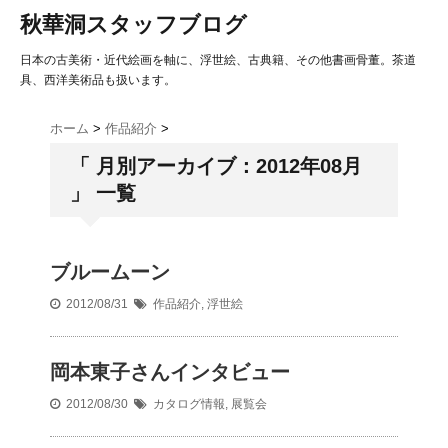
秋華洞スタッフブログ
日本の古美術・近代絵画を軸に、浮世絵、古典籍、その他書画骨董。茶道
具、西洋美術品も扱います。
ホーム
>
作品紹介
>
「 月別アーカイブ：2012年08月
」 一覧
ブルームーン
2012/08/31
作品紹介
,
浮世絵
岡本東子さんインタビュー
2012/08/30
カタログ情報
,
展覧会