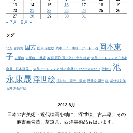
13
14
15
16
17
18
19
20
21
22
23
24
25
26
27
28
29
30
31
« 7月
9月 »
タグ
岡本東
国芳
北斎
吉田博
国貞 浮世絵
岡本一平 掛軸 アート 酒
子
忠臣蔵
忠臣蔵 、北斎
春画 買取 買い取り 査定 鑑定
東美アートフェア「池永
池
康晟 日本画展」
東美アートフェア 池永康晟 いけながやすなり
歌舞伎
永康晟
浮世絵
浮世絵、国芳、国貞
浮世絵 園芸
猫
紫外線対策
若冲 動植綵絵
2012 8月
日本の古美術・近代絵画を軸に、浮世絵、古典籍、その
他書画骨董。茶道具、西洋美術品も扱います。