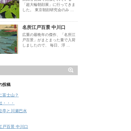
「超大輪朝顔展」に行ってきま
した。 東京朝顔研究会のみ …
名所江戸百景 中川口
広重の最晩年の傑作、「名所江
戸百景」がまとまった量で入荷
しましたので、 毎日、浮 …
の投稿
に富士山？
は・・・
松亭と川瀬巴水
江戸百景 中川口