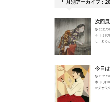
「 月別アーカイブ：202
次回展
2021/0
今日は秋
し、あると
今日は
2021/0
本日6月
の天智天皇