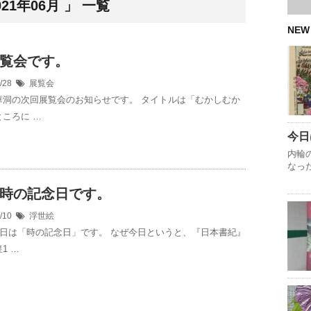
1年06月 」 一覧
NEW
覧会です。
6/28
展覧会
華洞の次回展覧会のお知らせです。 タイトルは「むかしむか
ころに …
今日
内輪
なっ
時の記念日です。
6/10
浮世絵
10日は「時の記念日」です。 なぜ今日というと、『日本書紀』
1 …