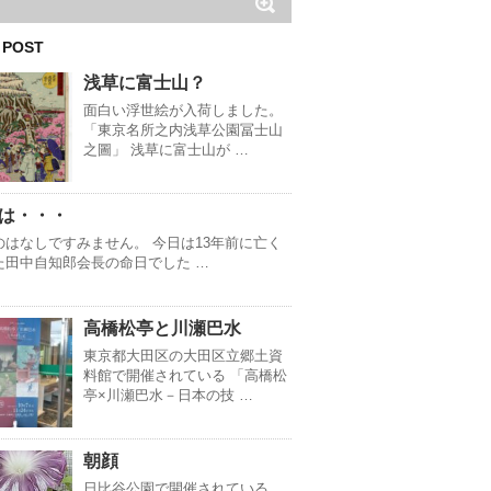
 POST
浅草に富士山？
面白い浮世絵が入荷しました。
「東京名所之内浅草公園冨士山
之圖」 浅草に富士山が …
は・・・
のはなしですみません。 今日は13年前に亡く
た田中自知郎会長の命日でした …
高橋松亭と川瀬巴水
東京都大田区の大田区立郷土資
料館で開催されている 「高橋松
亭×川瀬巴水－日本の技 …
朝顔
日比谷公園で開催されている