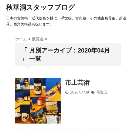
秋華洞スタッフブログ
日本の古美術・近代絵画を軸に、浮世絵、古典籍、その他書画骨董。茶道
具、西洋美術品も扱います。
ホーム
>
展覧会
>
「 月別アーカイブ：2020年04月
」 一覧
市上芸術
2020/04/09
展覧会