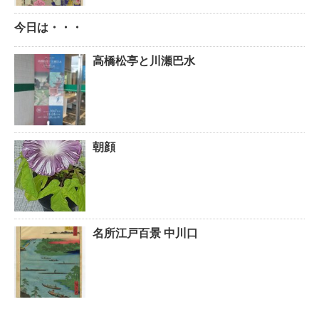
今日は・・・
高橋松亭と川瀬巴水
朝顔
名所江戸百景 中川口