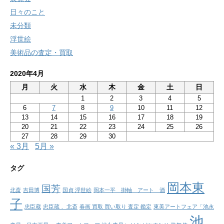
日々のこと
未分類
浮世絵
美術品の査定・買取
2020年4月
月
火
水
木
金
土
日
1
2
3
4
5
6
7
8
9
10
11
12
13
14
15
16
17
18
19
20
21
22
23
24
25
26
27
28
29
30
« 3月
5月 »
タグ
岡本東
国芳
北斎
吉田博
国貞 浮世絵
岡本一平 掛軸 アート 酒
子
忠臣蔵
忠臣蔵 、北斎
春画 買取 買い取り 査定 鑑定
東美アートフェア「池永
池