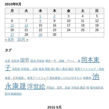
2010年9月
月
火
水
木
金
土
日
1
2
3
4
5
6
7
8
9
10
11
12
13
14
15
16
17
18
19
20
21
22
23
24
25
26
27
28
29
30
« 8月
10月 »
タグ
岡本東
国芳
北斎
吉田博
国貞 浮世絵
岡本一平 掛軸 アート 酒
子
忠臣蔵
忠臣蔵 、北斎
春画 買取 買い取り 査定 鑑定
東美アートフェア「池永
池
康晟 日本画展」
東美アートフェア 池永康晟 いけながやすなり
歌舞伎
永康晟
浮世絵
浮世絵、国芳、国貞
浮世絵 園芸
猫
紫外線対策
若冲 動植綵絵
2010 9月