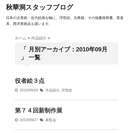
秋華洞スタッフブログ
日本の古美術・近代絵画を軸に、浮世絵、古典籍、その他書画骨董。茶道
具、西洋美術品も扱います。
ホーム
>
作品紹介
>
「 月別アーカイブ：2010年09月
」 一覧
役者絵３点
2010/09/29
作品紹介
,
浮世絵
第７４回新制作展
2010/09/27
展覧会