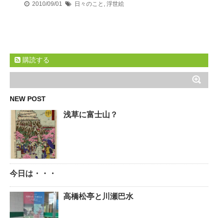
2010/09/01
日々のこと
,
浮世絵
購読する
NEW POST
浅草に富士山？
今日は・・・
高橋松亭と川瀬巴水