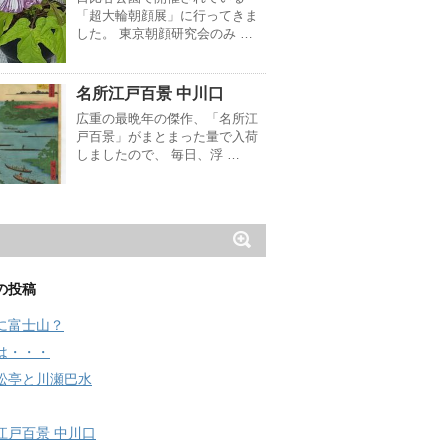
「超大輪朝顔展」に行ってきま
した。 東京朝顔研究会のみ …
名所江戸百景 中川口
広重の最晩年の傑作、「名所江
戸百景」がまとまった量で入荷
しましたので、 毎日、浮 …
の投稿
に富士山？
は・・・
松亭と川瀬巴水
江戸百景 中川口