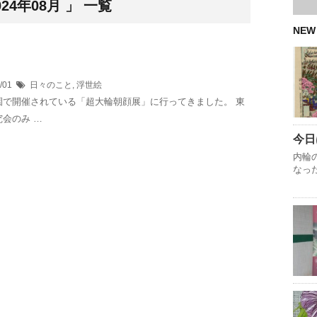
4年08月 」 一覧
NEW
8/01
日々のこと
,
浮世絵
園で開催されている「超大輪朝顔展」に行ってきました。 東
会のみ …
今日
内輪
なっ