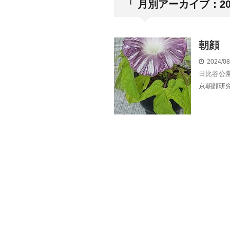
「 月別アーカイブ：202
朝顔
2024/0
日比谷公
京朝顔研究