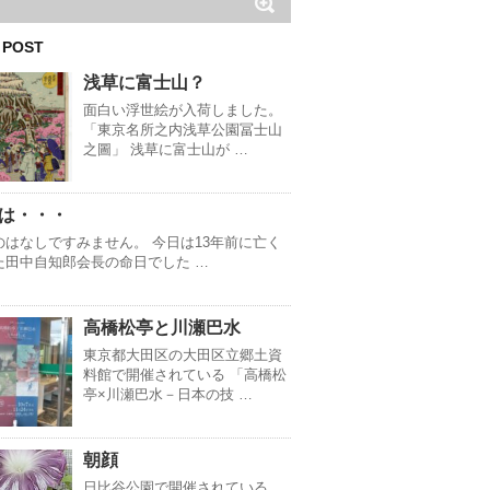
 POST
浅草に富士山？
面白い浮世絵が入荷しました。
「東京名所之内浅草公園冨士山
之圖」 浅草に富士山が …
は・・・
のはなしですみません。 今日は13年前に亡く
た田中自知郎会長の命日でした …
高橋松亭と川瀬巴水
東京都大田区の大田区立郷土資
料館で開催されている 「高橋松
亭×川瀬巴水－日本の技 …
朝顔
日比谷公園で開催されている