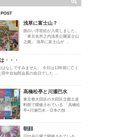
 POST
浅草に富士山？
面白い浮世絵が入荷しました。
「東京名所之内浅草公園冨士山
之圖」 浅草に富士山が …
は・・・
のはなしですみません。 今日は13年前に亡く
た田中自知郎会長の命日でした …
高橋松亭と川瀬巴水
東京都大田区の大田区立郷土資
料館で開催されている 「高橋松
亭×川瀬巴水－日本の技 …
朝顔
日比谷公園で開催されている