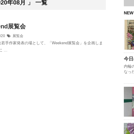
0年08月 」 一覧
NEW
end展覧会
8/20
展覧会
若手作家発表の場として、「Weekend展覧会」を企画しま
に …
今日
内輪
なっ