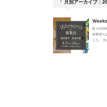
「 月別アーカイブ：202
Week
2020/0
秋華洞では
した。 主