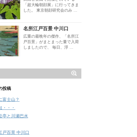
「超大輪朝顔展」に行ってきま
した。 東京朝顔研究会のみ …
名所江戸百景 中川口
広重の最晩年の傑作、「名所江
戸百景」がまとまった量で入荷
しましたので、 毎日、浮 …
の投稿
に富士山？
は・・・
松亭と川瀬巴水
江戸百景 中川口