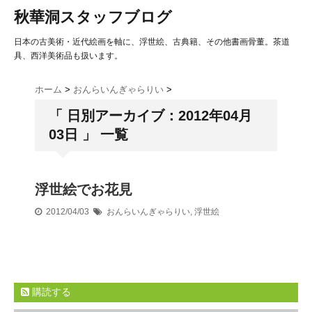
秋華洞スタッフブログ
日本の古美術・近代絵画を軸に、浮世絵、古典籍、その他書画骨董。茶道
具、西洋美術品も扱います。
ホーム
>
おんらいんぎゃらりい
>
「 日別アーカイブ：2012年04月
03日 」 一覧
浮世絵でお花見
2012/04/03
おんらいんぎゃらりい
,
浮世絵
購読する