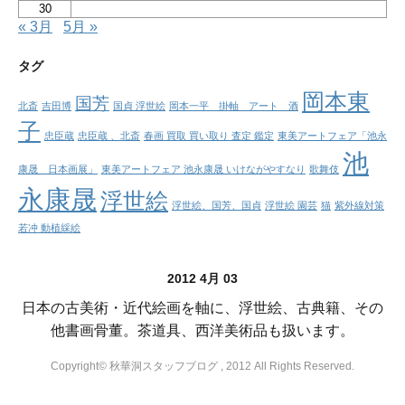
30
« 3月
5月 »
タグ
岡本東
国芳
北斎
吉田博
国貞 浮世絵
岡本一平 掛軸 アート 酒
子
忠臣蔵
忠臣蔵 、北斎
春画 買取 買い取り 査定 鑑定
東美アートフェア「池永
池
康晟 日本画展」
東美アートフェア 池永康晟 いけながやすなり
歌舞伎
永康晟
浮世絵
浮世絵、国芳、国貞
浮世絵 園芸
猫
紫外線対策
若冲 動植綵絵
2012 4月 03
日本の古美術・近代絵画を軸に、浮世絵、古典籍、その
他書画骨董。茶道具、西洋美術品も扱います。
Copyright© 秋華洞スタッフブログ , 2012 All Rights Reserved.