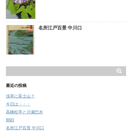
名所江戸百景 中川口
最近の投稿
浅草に富士山？
今日は・・・
高橋松亭と川瀬巴水
朝顔
名所江戸百景 中川口