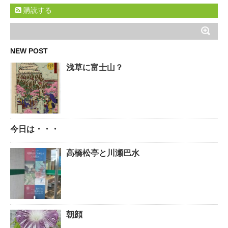
購読する
NEW POST
浅草に富士山？
今日は・・・
高橋松亭と川瀬巴水
朝顔