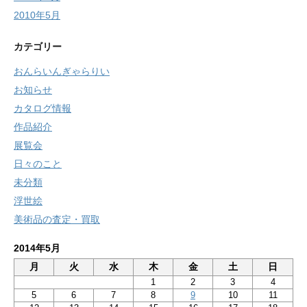
2010年5月
カテゴリー
おんらいんぎゃらりい
お知らせ
カタログ情報
作品紹介
展覧会
日々のこと
未分類
浮世絵
美術品の査定・買取
2014年5月
月
火
水
木
金
土
日
1
2
3
4
5
6
7
8
9
10
11