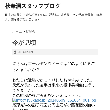
秋華洞スタッフブログ
日本の古美術・近代絵画を軸に、浮世絵、古典籍、その他書画骨董。茶道
具、西洋美術品も扱います。
ホーム
>
展覧会
>
今が見頃
2014/05/09
皆さんはゴールデンウィークはどのように過ご
されましたか？
わたしは近場でゆっくりしたおやすみでした。
天気が良かった後半は東京の根津美術館に行っ
てきました。
この時期の根津美術館といえば・・・。
尾形光琳の燕子花図と円山応挙の藤花図の揃い