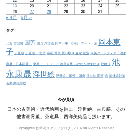
12
13
14
15
16
17
18
19
20
21
22
23
24
25
26
27
28
29
30
31
« 4月
6月 »
タグ
岡本東
国芳
北斎
吉田博
国貞 浮世絵
岡本一平 掛軸 アート 酒
子
忠臣蔵
忠臣蔵 、北斎
春画 買取 買い取り 査定 鑑定
東美アートフェア「池永
池
康晟 日本画展」
東美アートフェア 池永康晟 いけながやすなり
歌舞伎
永康晟
浮世絵
浮世絵、国芳、国貞
浮世絵 園芸
猫
紫外線対策
若冲 動植綵絵
今が見頃
日本の古美術・近代絵画を軸に、浮世絵、古典籍、その
他書画骨董。茶道具、西洋美術品も扱います。
Copyright© 秋華洞スタッフブログ , 2014 All Rights Reserved.