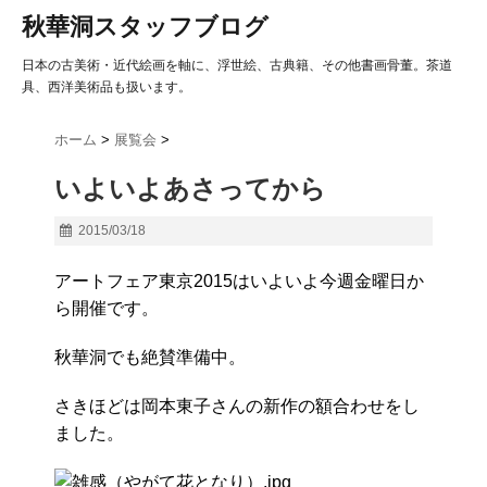
秋華洞スタッフブログ
日本の古美術・近代絵画を軸に、浮世絵、古典籍、その他書画骨董。茶道
具、西洋美術品も扱います。
ホーム
>
展覧会
>
いよいよあさってから
2015/03/18
アートフェア東京2015はいよいよ今週金曜日か
ら開催です。
秋華洞でも絶賛準備中。
さきほどは岡本東子さんの新作の額合わせをし
ました。