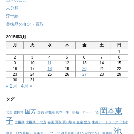
日々のこと
未分類
浮世絵
美術品の査定・買取
2015年3月
月
火
水
木
金
土
日
1
2
3
4
5
6
7
8
9
10
11
12
13
14
15
16
17
18
19
20
21
22
23
24
25
26
27
28
29
30
31
« 2月
4月 »
タグ
岡本東
国芳
北斎
吉田博
国貞 浮世絵
岡本一平 掛軸 アート 酒
子
忠臣蔵
忠臣蔵 、北斎
春画 買取 買い取り 査定 鑑定
東美アートフェア「池永
池
康晟 日本画展」
東美アートフェア 池永康晟 いけながやすなり
歌舞伎