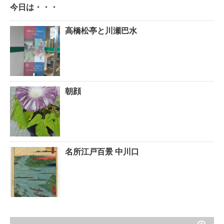
今日は・・・
高橋松亭と川瀬巴水
朝顔
名所江戸百景 中川口