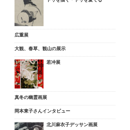
広重展
大観、春草、観山の展示
若冲展
真冬の幽霊画展
岡本東子さんインタビュー
北川麻衣子デッサン画展