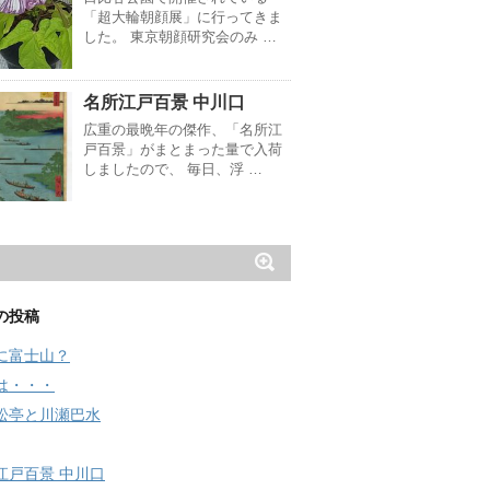
「超大輪朝顔展」に行ってきま
した。 東京朝顔研究会のみ …
名所江戸百景 中川口
広重の最晩年の傑作、「名所江
戸百景」がまとまった量で入荷
しましたので、 毎日、浮 …
の投稿
に富士山？
は・・・
松亭と川瀬巴水
江戸百景 中川口