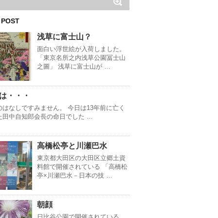
 POST
浅草に富士山？
面白い浮世絵が入荷しました。
「東京名所之内浅草公園冨士山
之圖」 浅草に富士山が …
は・・・
のはなしですみません。 今日は13年前に亡く
た田中自知郎会長の命日でした …
高橋松亭と川瀬巴水
東京都大田区の大田区立郷土資
料館で開催されている 「高橋松
亭×川瀬巴水－日本の技 …
朝顔
日比谷公園で開催されている