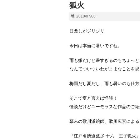
狐火
2010/07/08
日差しがジリジリ
今日は本当に暑いですね。
雨も嫌だけど暑すぎるのもちょっ
なんてついついわがままなことを思
梅雨だし夏だし、雨も暑いのも仕方
そこで夏と言えば怪談！
怪談だけどユーモラスな作品のご紹
幕末の歌川派絵師、歌川広景による
『江戸名所道戯尽 十六 王子狐火