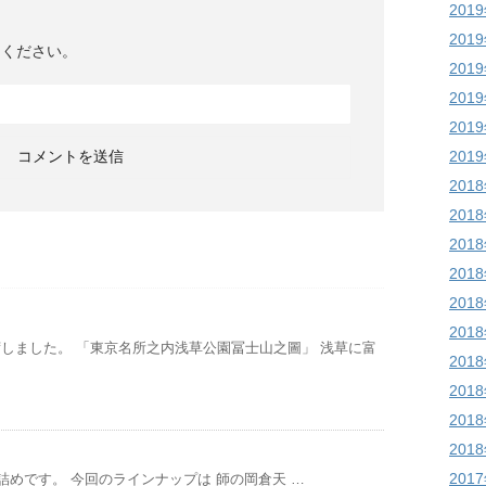
201
201
てください。
201
201
201
201
201
201
201
201
201
201
しました。 「東京名所之内浅草公園冨士山之圖」 浅草に富
201
201
201
201
201
詰めです。 今回のラインナップは 師の岡倉天 …