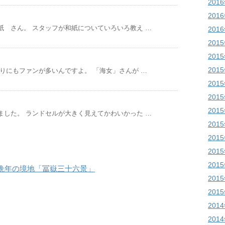
201
201
紙 さん。 スタッフが和紙についていろいろ教え …
201
201
201
201
りにもファンが多いんですよ。 「海女」さんが …
201
201
201
ました。 ランドセルが大きく見えてかわいかった …
201
201
201
201
晩年の境地「冨嶽三十六景」
201
201
201
201