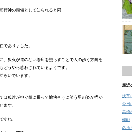
稲荷神の頭領として知られると同
在でありました。
に、狐火が道のない場所を照らすことで人の歩く方向を
もどうやら惑わされているようです。
揺らいでいます。
最近
浅草
では狐達が担ぐ籠に乗って愉快そうに笑う男の姿が描か
今日
せます。
高橋
ですね。
朝顔
名所