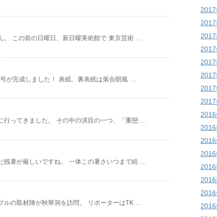
201
201
201
。 この前の日曜日、新日曜美術館で 東京芸術 …
201
201
201
5号が完成しました！ 表紙、裏表紙は落合朗風 …
201
201
201
に行ってきました。 その中の演目の一つ、「重戀 …
201
201
201
だ残暑が厳しいですね。 一体この暑さいつまで続 …
201
201
201
ルの取材陣が秋華洞を訪問。 リポーターはTK …
201