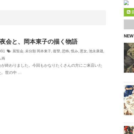
NEW
夜会と、岡本東子の描く物語
6/01
展覧会
,
未分類
岡本東子
,
復讐
,
恐怖
,
恨み
,
悪女
,
池永康晟
,
人画
会が終わりました。今回もかなりたくさんの方にご来店いた
。世の中 …