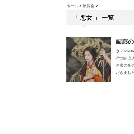
ホーム
>
展覧会
>
「 悪女 」 一覧
画廊の
2026/0
浮世絵
,
美
画廊の夜
だきました