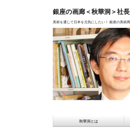
美術品 買取 【Ginza秋華洞】
銀座の画廊＜秋華洞＞社
美術を通じて日本を元気にしたい！ 銀座の美術
秋華洞とは