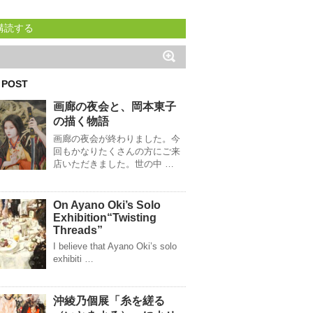
購読する
 POST
画廊の夜会と、岡本東子
の描く物語
画廊の夜会が終わりました。今
回もかなりたくさんの方にご来
店いただきました。世の中 …
On Ayano Oki’s Solo
Exhibition“Twisting
Threads”
I believe that Ayano Oki’s solo
exhibiti …
沖綾乃個展「糸を縒る