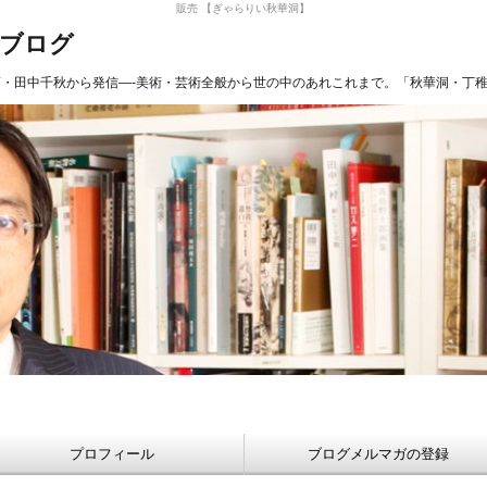
販売 【ぎゃらりい秋華洞】
長ブログ
商・田中千秋から発信—-美術・芸術全般から世の中のあれこれまで。「秋華洞・丁
プロフィール
ブログメルマガの登録