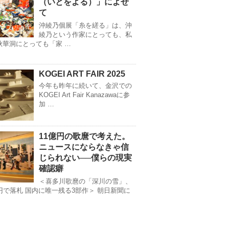
（いとをよる）」によせ
て
沖綾乃個展「糸を縒る」は、沖
綾乃という作家にとっても、私
秋華洞にとっても「家 …
KOGEI ART FAIR 2025
今年も昨年に続いて、金沢での
KOGEI Art Fair Kanazawaに参
加 …
11億円の歌麿で考えた。
ニュースにならなきゃ信
じられない──僕らの現実
確認癖
＜喜多川歌麿の「深川の雪」、
億円で落札 国内に唯一残る3部作＞ 朝日新聞に