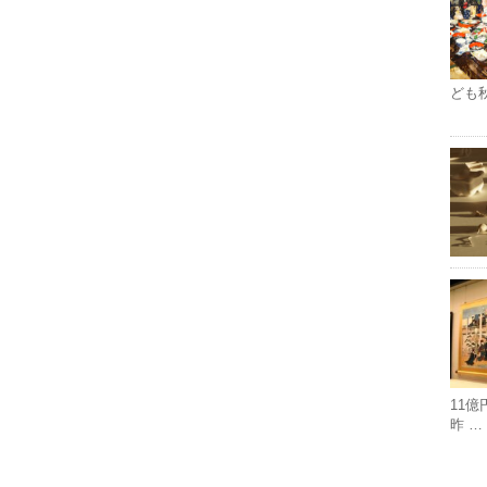
ども
11
昨 …