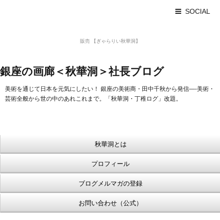
SOCIAL
美術品 買取 【Ginza秋華洞】
販売 【ぎゃらりい秋華洞】
浮世絵【Shukado オンラインショップ】
銀座の画廊＜秋華洞＞社長ブログ
美術を通じて日本を元気にしたい！ 銀座の美術商・田中千秋から発信—-美術・
芸術全般から世の中のあれこれまで。「秋華洞・丁稚ログ」改題。
秋華洞とは
プロフィール
ブログメルマガの登録
お問い合わせ（公式）