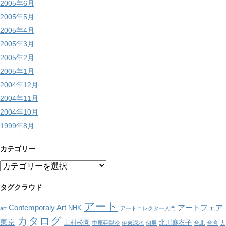
2005年6月
2005年5月
2005年4月
2005年3月
2005年2月
2005年1月
2004年12月
2004年11月
2004年10月
1999年8月
カテゴリー
カ
テ
ゴ
タグクラウド
リ
アート
ー
Contemporaly Art
アートフェア
NHK
art
アートコレクター入門
カタログ
東京
上村松園
北川麻衣子
中原亜梨沙
伊東深水
個展
台北
台湾
大