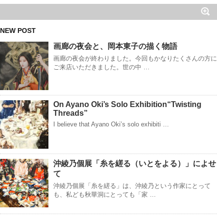
NEW POST
画廊の夜会と、岡本東子の描く物語
画廊の夜会が終わりました。今回もかなりたくさんの方に
ご来店いただきました。世の中 …
On Ayano Oki’s Solo Exhibition“Twisting
Threads”
I believe that Ayano Oki’s solo exhibiti …
沖綾乃個展「糸を縒る（いとをよる）」によせ
て
沖綾乃個展「糸を縒る」は、沖綾乃という作家にとって
も、私ども秋華洞にとっても「家 …