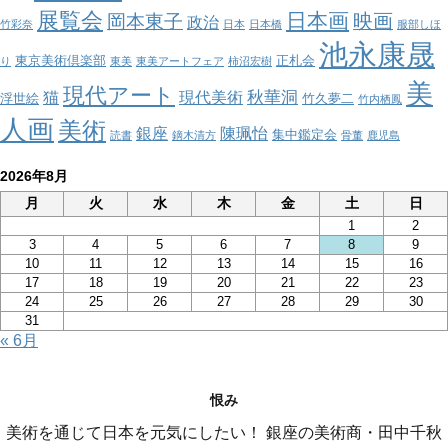
展覧会
日本画
映画
岡本東子
政治
竹彩奈
日本
日本橋
服部しほ
池永康晟
東京美術倶楽部
正札会
り
東美
東美アートフェア
柿沼宏樹
美
現代アート
秋華洞
猫
現代美術
浮世絵
竹久夢二
竹内栖鳳
人画
美術
銀座
陳珮怡
集中鑑定会
読書
鏑木清方
骨董
鹿児島
2026年8月
月
火
水
木
金
土
日
1
2
3
4
5
6
7
8
9
10
11
12
13
14
15
16
17
18
19
20
21
22
23
24
25
26
27
28
29
30
31
« 6月
恨み
美術を通じて日本を元気にしたい！ 銀座の美術商・田中千秋