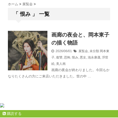
ホーム
>
展覧会
>
「 恨み 」 一覧
画廊の夜会と、岡本東子
の描く物語
2026/06/01
展覧会
,
未分類
岡本東
子
,
復讐
,
恐怖
,
恨み
,
悪女
,
池永康晟
,
浮世
絵
,
美人画
画廊の夜会が終わりました。今回もか
なりたくさんの方にご来店いただきました。世の中 …
購読する