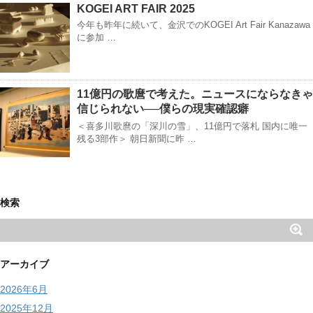
KOGEI ART FAIR 2025
今年も昨年に続いて、金沢でのKOGEI Art Fair Kanazawa
に参加 …
11億円の歌麿で考えた。ニュースにならなきゃ
信じられない──僕らの現実確認癖
＜喜多川歌麿の「深川の雪」、11億円で落札 国内に唯一
残る3部作＞ 朝日新聞に昨 …
検索
アーカイブ
2026年6月
2025年12月