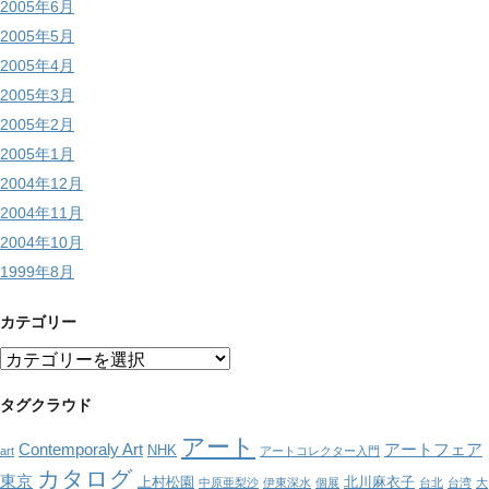
2005年6月
2005年5月
2005年4月
2005年3月
2005年2月
2005年1月
2004年12月
2004年11月
2004年10月
1999年8月
カテゴリー
カ
テ
ゴ
タグクラウド
リ
アート
ー
Contemporaly Art
アートフェア
NHK
art
アートコレクター入門
カタログ
東京
上村松園
北川麻衣子
中原亜梨沙
伊東深水
個展
台北
台湾
大