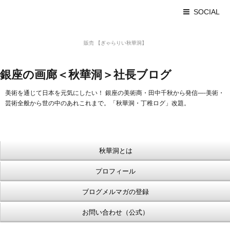
SOCIAL
美術品 買取 【Ginza秋華洞】
販売 【ぎゃらりい秋華洞】
浮世絵【Shukado オンラインショップ】
銀座の画廊＜秋華洞＞社長ブログ
美術を通じて日本を元気にしたい！ 銀座の美術商・田中千秋から発信—-美術・
芸術全般から世の中のあれこれまで。「秋華洞・丁稚ログ」改題。
秋華洞とは
プロフィール
ブログメルマガの登録
お問い合わせ（公式）