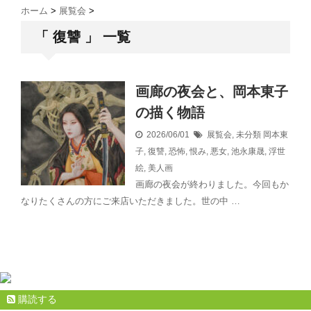
ホーム
>
展覧会
>
「 復讐 」 一覧
画廊の夜会と、岡本東子
の描く物語
2026/06/01
展覧会
,
未分類
岡本東
子
,
復讐
,
恐怖
,
恨み
,
悪女
,
池永康晟
,
浮世
絵
,
美人画
画廊の夜会が終わりました。今回もか
なりたくさんの方にご来店いただきました。世の中 …
購読する