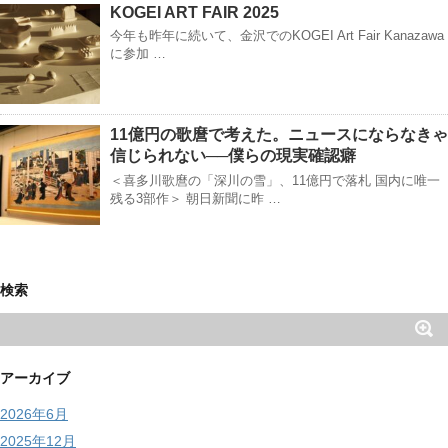
KOGEI ART FAIR 2025
今年も昨年に続いて、金沢でのKOGEI Art Fair Kanazawa
に参加 …
11億円の歌麿で考えた。ニュースにならなきゃ
信じられない──僕らの現実確認癖
＜喜多川歌麿の「深川の雪」、11億円で落札 国内に唯一
残る3部作＞ 朝日新聞に昨 …
検索
アーカイブ
2026年6月
2025年12月