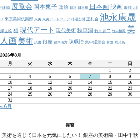
展覧会
日本画
映画
岡本東子
政治
竹彩奈
日本
日本橋
服部しほ
池永康晟
東京美術倶楽部
正札会
り
東美
東美アートフェア
柿沼宏樹
美
現代アート
秋華洞
猫
現代美術
浮世絵
竹久夢二
竹内栖鳳
人画
美術
銀座
陳珮怡
集中鑑定会
読書
鏑木清方
骨董
鹿児島
2026年8月
月
火
水
木
金
土
日
1
2
3
4
5
6
7
8
9
10
11
12
13
14
15
16
17
18
19
20
21
22
23
24
25
26
27
28
29
30
31
« 6月
復讐
美術を通じて日本を元気にしたい！ 銀座の美術商・田中千秋