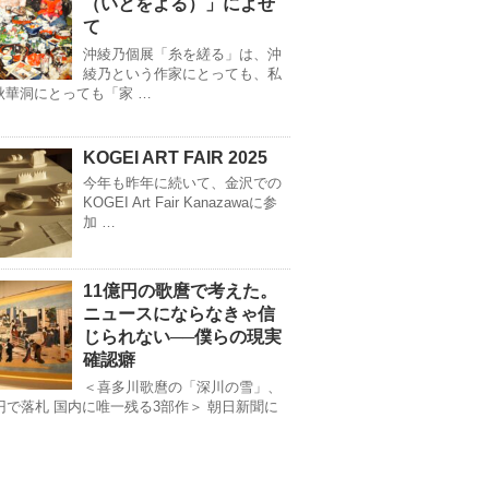
（いとをよる）」によせ
て
沖綾乃個展「糸を縒る」は、沖
綾乃という作家にとっても、私
秋華洞にとっても「家 …
KOGEI ART FAIR 2025
今年も昨年に続いて、金沢での
KOGEI Art Fair Kanazawaに参
加 …
11億円の歌麿で考えた。
ニュースにならなきゃ信
じられない──僕らの現実
確認癖
＜喜多川歌麿の「深川の雪」、
億円で落札 国内に唯一残る3部作＞ 朝日新聞に