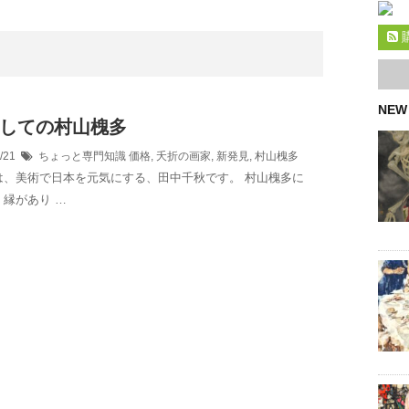
NEW
しての村山槐多
6/21
ちょっと専門知識
価格
,
夭折の画家
,
新発見
,
村山槐多
は、美術で日本を元気にする、田中千秋です。 村山槐多に
縁があり …