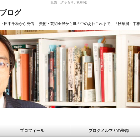
販売 【ぎゃらりい秋華洞】
長ブログ
商・田中千秋から発信—-美術・芸術全般から世の中のあれこれまで。「秋華洞・丁
プロフィール
ブログメルマガの登録