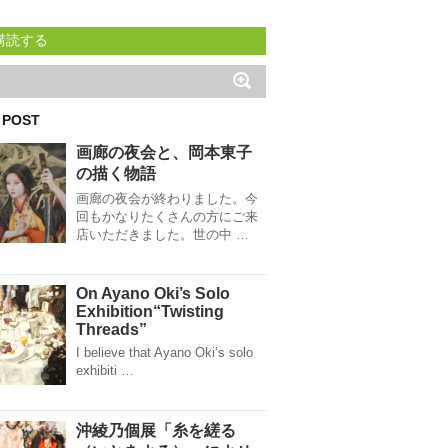
購読する
 POST
画廊の夜会と、岡本東子
の描く物語
画廊の夜会が終わりました。今
回もかなりたくさんの方にご来
店いただきました。世の中 …
On Ayano Oki’s Solo
Exhibition“Twisting
Threads”
I believe that Ayano Oki’s solo
exhibiti …
沖綾乃個展「糸を縒る