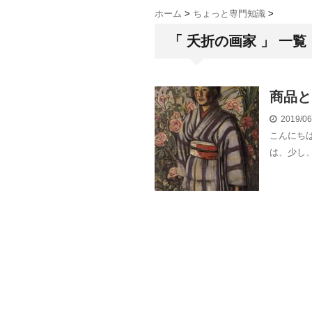
ホーム
>
ちょっと専門知識
>
「 夭折の画家 」 一覧
商品と
2019/0
こんにち
は、少し、