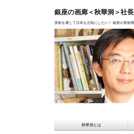
美術品 買取 【Ginza秋華洞】
銀座の画廊＜秋華洞＞社
美術を通じて日本を元気にしたい！ 銀座の美術
秋華洞とは