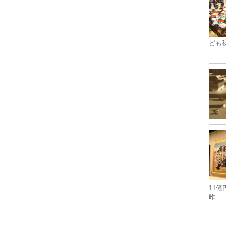
ども
11
昨 …