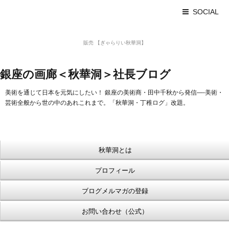
SOCIAL
美術品 買取 【Ginza秋華洞】
販売 【ぎゃらりい秋華洞】
浮世絵【Shukado オンラインショップ】
銀座の画廊＜秋華洞＞社長ブログ
美術を通じて日本を元気にしたい！ 銀座の美術商・田中千秋から発信—-美術・
芸術全般から世の中のあれこれまで。「秋華洞・丁稚ログ」改題。
秋華洞とは
プロフィール
ブログメルマガの登録
お問い合わせ（公式）