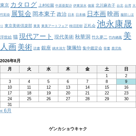
カタログ
東京
上村松園
北川麻衣子
中原亜梨沙
伊東深水
個展
台北
台湾
大
展覧会
日本画
映画
岡本東子
政治
竹彩奈
日本
日本橋
服部しほ
池永康晟
東京美術倶楽部
正札会
り
東美
東美アートフェア
柿沼宏樹
美
現代アート
秋華洞
猫
現代美術
浮世絵
竹久夢二
竹内栖鳳
人画
美術
銀座
陳珮怡
集中鑑定会
読書
鏑木清方
骨董
鹿児島
2026年8月
月
火
水
木
金
土
日
1
2
3
4
5
6
7
8
9
10
11
12
13
14
15
16
17
18
19
20
21
22
23
24
25
26
27
28
29
30
31
« 6月
ゲンカショウキャク