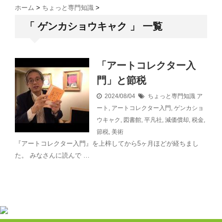
ホーム
>
ちょっと専門知識
>
「 ゲンカショウキャク 」 一覧
「アートコレクター入
門」と節税
2024/08/04
ちょっと専門知識
ア
ート
,
アートコレクター入門
,
ゲンカショ
ウキャク
,
図書館
,
平凡社
,
減価償却
,
税金
,
節税
,
美術
『アートコレクター入門』を上梓してから5ヶ月ほどが経ちまし
た。 みなさんに読んで …