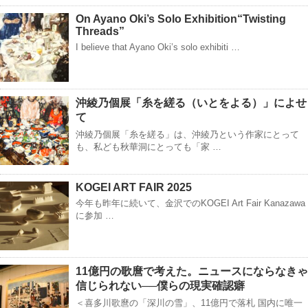
On Ayano Oki’s Solo Exhibition“Twisting
Threads”
I believe that Ayano Oki’s solo exhibiti …
沖綾乃個展「糸を縒る（いとをよる）」によせ
て
沖綾乃個展「糸を縒る」は、沖綾乃という作家にとって
も、私ども秋華洞にとっても「家 …
KOGEI ART FAIR 2025
今年も昨年に続いて、金沢でのKOGEI Art Fair Kanazawa
に参加 …
11億円の歌麿で考えた。ニュースにならなきゃ
信じられない──僕らの現実確認癖
＜喜多川歌麿の「深川の雪」、11億円で落札 国内に唯一