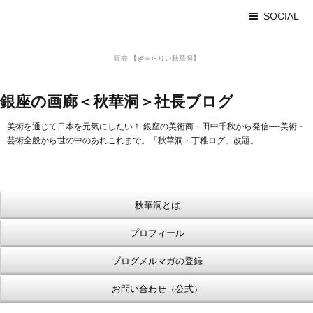
SOCIAL
美術品 買取 【Ginza秋華洞】
販売 【ぎゃらりい秋華洞】
浮世絵【Shukado オンラインショップ】
銀座の画廊＜秋華洞＞社長ブログ
美術を通じて日本を元気にしたい！ 銀座の美術商・田中千秋から発信—-美術・
芸術全般から世の中のあれこれまで。「秋華洞・丁稚ログ」改題。
秋華洞とは
プロフィール
ブログメルマガの登録
お問い合わせ（公式）