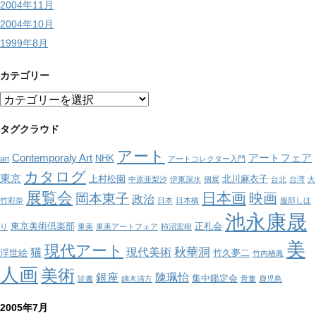
2004年11月
2004年10月
1999年8月
カテゴリー
カ
テ
ゴ
タグクラウド
リ
アート
ー
Contemporaly Art
アートフェア
NHK
art
アートコレクター入門
カタログ
東京
上村松園
北川麻衣子
中原亜梨沙
伊東深水
個展
台北
台湾
大
展覧会
日本画
映画
岡本東子
政治
竹彩奈
日本
日本橋
服部しほ
池永康晟
東京美術倶楽部
正札会
り
東美
東美アートフェア
柿沼宏樹
美
現代アート
秋華洞
猫
現代美術
浮世絵
竹久夢二
竹内栖鳳
人画
美術
銀座
陳珮怡
集中鑑定会
読書
鏑木清方
骨董
鹿児島
2005年7月